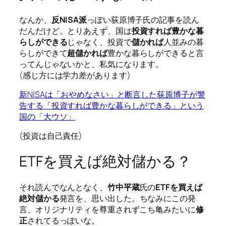
なんか、
反NISA派
っぽい荻原博子氏の記事を読ん
だんだけど。とりあえず、国は
投資すれば豊かな暮
らしができる
じゃなく、投資で
儲かれば
人並みの暮
らしができて
超儲かれば
豊かな暮らしができると言
ってんじゃないかと、私気になります。
(感じ方には学力差があります)
新NISAは「おやめなさい」と断言した荻原博子が警
告する「投資すれば豊かな暮らしができる」という
国の「大ウソ」
(投資は自己責任)
ETFを買えば絶対儲かる？
それ読んでなんとなく、
竹中平蔵
氏の
ETFを買えば
絶対儲かる
発言を、思い出した。ちなみにこの発
言、オリジナリティを尊重されずこち亀みたいに
修
正
されてるっぽいな。