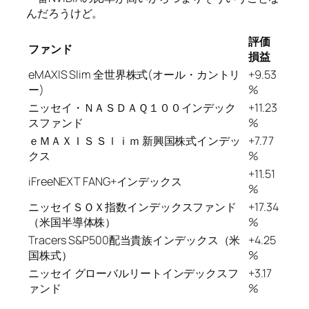
んだろうけど。
評価
ファンド
損益
eMAXIS Slim 全世界株式(オール・カントリ
+9.53
ー)
%
ニッセイ・ＮＡＳＤＡＱ１００インデック
+11.23
スファンド
%
ｅＭＡＸＩＳ Ｓｌｉｍ 新興国株式インデッ
+7.77
クス
%
+11.51
iFreeNEXT FANG+インデックス
%
ニッセイＳＯＸ指数インデックスファンド
+17.34
（米国半導体株）
%
Tracers S&P500配当貴族インデックス（米
+4.25
国株式）
%
ニッセイ グローバルリートインデックスフ
+3.17
ァンド
%