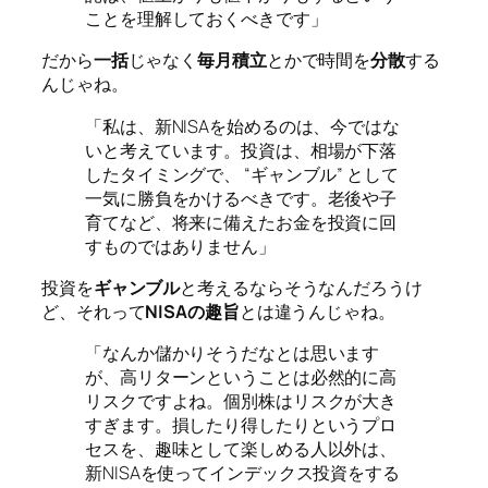
ことを理解しておくべきです」
だから
一括
じゃなく
毎月積立
とかで時間を
分散
する
んじゃね。
「私は、新NISAを始めるのは、今ではな
いと考えています。投資は、相場が下落
したタイミングで、 “ギャンブル” として
一気に勝負をかけるべきです。老後や子
育てなど、将来に備えたお金を投資に回
すものではありません」
投資を
ギャンブル
と考えるならそうなんだろうけ
ど、それって
NISAの趣旨
とは違うんじゃね。
「なんか儲かりそうだなとは思います
が、高リターンということは必然的に高
リスクですよね。個別株はリスクが大き
すぎます。損したり得したりというプロ
セスを、趣味として楽しめる人以外は、
新NISAを使ってインデックス投資をする