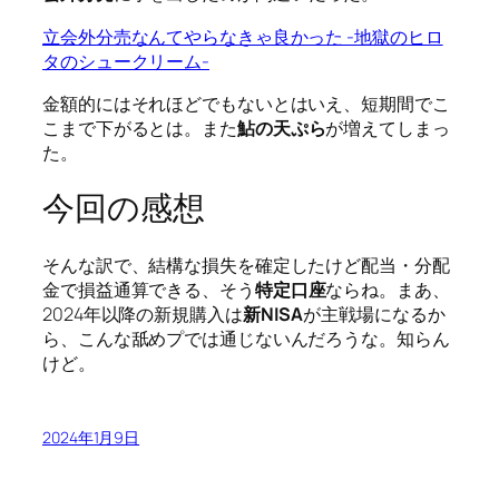
立会外分売なんてやらなきゃ良かった -地獄のヒロ
タのシュークリーム-
金額的にはそれほどでもないとはいえ、短期間でこ
こまで下がるとは。また
鮎の天ぷら
が増えてしまっ
た。
今回の感想
そんな訳で、結構な損失を確定したけど配当・分配
金で損益通算できる、そう
特定口座
ならね。まあ、
2024年以降の新規購入は
新NISA
が主戦場になるか
ら、こんな舐めプでは通じないんだろうな。知らん
けど。
2024年1月9日