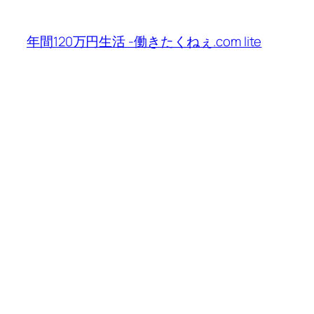
内
容
年間120万円生活 -働きたくねぇ.com lite
を
ス
キ
ッ
プ