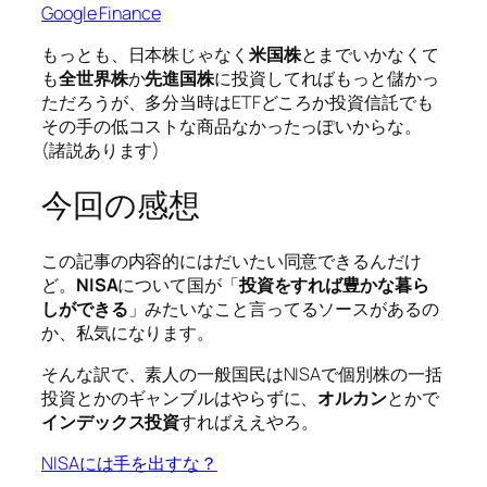
Google Finance
もっとも、日本株じゃなく
米国株
とまでいかなくて
も
全世界株
か
先進国株
に投資してればもっと儲かっ
ただろうが、多分当時はETFどころか投資信託でも
その手の低コストな商品なかったっぽいからな。
(諸説あります)
今回の感想
この記事の内容的にはだいたい同意できるんだけ
ど。
NISA
について国が「
投資をすれば豊かな暮ら
しができる
」みたいなこと言ってるソースがあるの
か、私気になります。
そんな訳で、素人の一般国民はNISAで個別株の一括
投資とかのギャンブルはやらずに、
オルカン
とかで
インデックス投資
すればええやろ。
NISAには手を出すな？