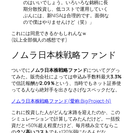
のはいいでしょう。いろいろな銘柄に長
期分散投資し、低コストで運用していく
ぶんには、新NISAは合理的です。面倒な
ので僕はやりませんけど（笑）」
これには同意できるかもしれんなｗ
(以上全部個人の感想です)
ノムラ日本株戦略ファンド
ついでに
ノムラ日本株戦略ファンド
についてググっ
てみた。販売会社によっては申込み手数料最大
3.3%
で信託報酬が
2.09％
という、当時でもネット証券使
ってる人なら絶対手を出さなさげなスペックだな。
ノムラ日本株戦略ファンド(愛称:Big Project-N)
これに投資した人がどんな末路を迎えたのか、この
シミュレーションで計算してみたんだけど。一括投
資だと+50%超え程度だけど、毎月積み立てならこ
の
クソ高いコスト
でも+120%弱になるんだな。