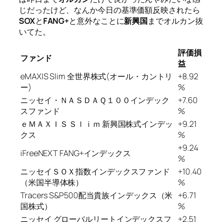
じだったけど、なんか今日の基準価額反映されたら
SOX
と
FANG+
と意外なことに
新興国
までオルカン抜
いてた。
評価損
ファンド
益
eMAXIS Slim 全世界株式(オール・カントリ
+8.92
ー)
%
ニッセイ・ＮＡＳＤＡＱ１００インデック
+7.60
スファンド
%
ｅＭＡＸＩＳ Ｓｌｉｍ 新興国株式インデッ
+9.21
クス
%
+9.24
iFreeNEXT FANG+インデックス
%
ニッセイＳＯＸ指数インデックスファンド
+10.40
（米国半導体株）
%
Tracers S&P500配当貴族インデックス（米
+6.71
国株式）
%
ニッセイ グローバルリートインデックスフ
+2.51