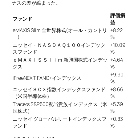
ナスの差が縮まった。
評価損
ファンド
益
eMAXIS Slim 全世界株式(オール・カントリ
+8.22
ー)
%
ニッセイ・ＮＡＳＤＡＱ１００インデック
+10.09
スファンド
%
ｅＭＡＸＩＳ Ｓｌｉｍ 新興国株式インデッ
+4.64
クス
%
+9.90
iFreeNEXT FANG+インデックス
%
ニッセイＳＯＸ指数インデックスファンド
+8.66
（米国半導体株）
%
Tracers S&P500配当貴族インデックス（米
+5.39
国株式）
%
ニッセイ グローバルリートインデックスフ
+0.83
ァンド
%