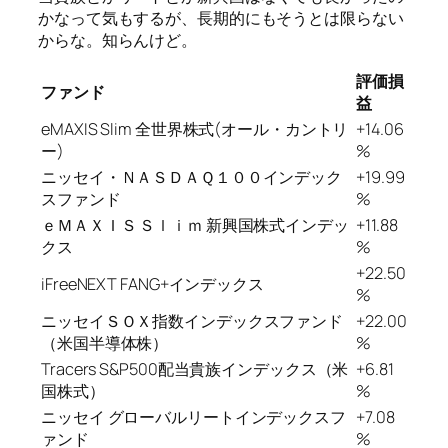
かなって気もするが、長期的にもそうとは限らない
からな。知らんけど。
評価損
ファンド
益
eMAXIS Slim 全世界株式(オール・カントリ
+14.06
ー)
%
ニッセイ・ＮＡＳＤＡＱ１００インデック
+19.99
スファンド
%
ｅＭＡＸＩＳ Ｓｌｉｍ 新興国株式インデッ
+11.88
クス
%
+22.50
iFreeNEXT FANG+インデックス
%
ニッセイＳＯＸ指数インデックスファンド
+22.00
（米国半導体株）
%
Tracers S&P500配当貴族インデックス（米
+6.81
国株式）
%
ニッセイ グローバルリートインデックスフ
+7.08
ァンド
%