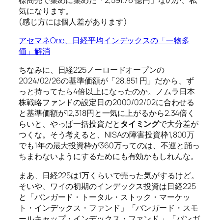
気になります。
(感じ方には個人差があります)
アセマネOne、日経平均インデックスの「一物多
価」解消
ちなみに、日経225ノーロードオープンの
2024/02/26の基準価額が「28,851 円」だから、ず
っと持ってたら4倍以上になったのか。ノムラ日本
株戦略ファンドの設定日の2000/02/02に合わせる
と基準価額が12,318円と一気に上がるから2.34倍く
らいと、やっぱ一括投資だと
タイミング
で大分差が
つくな。そう考えると、NISAの障害投資枠1,800万
でも1年の最大投資枠が360万ってのは、不運と踊っ
ちまわないようにするためにも有効かもしれんな。
まあ、日経225は1万くらいで売った気がするけど。
そいや、ワイの初期のインデックス投資は日経225
と「バンガード・トータル・ストック・マーケッ
ト・インデックス・ファンド」「バンガード・スモ
ールキャップ・インデックス・ファンド 」「バンガ