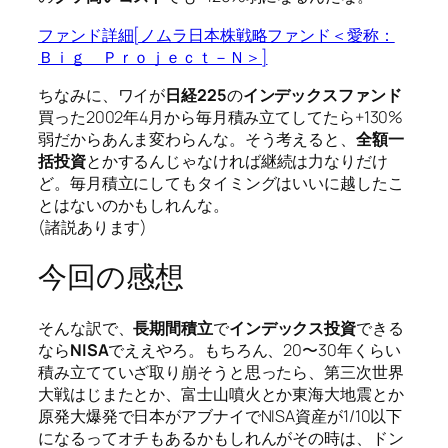
ファンド詳細[ノムラ日本株戦略ファンド＜愛称：
Ｂｉｇ Ｐｒｏｊｅｃｔ－Ｎ＞]
ちなみに、ワイが
日経225
の
インデックスファンド
買った2002年4月から毎月積み立てしてたら+130%
弱だからあんま変わらんな。そう考えると、
全額一
括投資
とかするんじゃなければ継続は力なりだけ
ど。毎月積立にしてもタイミングはいいに越したこ
とはないのかもしれんな。
(諸説あります)
今回の感想
そんな訳で、
長期間積立
で
インデックス投資
できる
なら
NISA
でええやろ。もちろん、20〜30年くらい
積み立てていざ取り崩そうと思ったら、第三次世界
大戦はじまたとか、富士山噴火とか東海大地震とか
原発大爆発で日本がアブナイでNISA資産が1/10以下
になるってオチもあるかもしれんがその時は、ドン