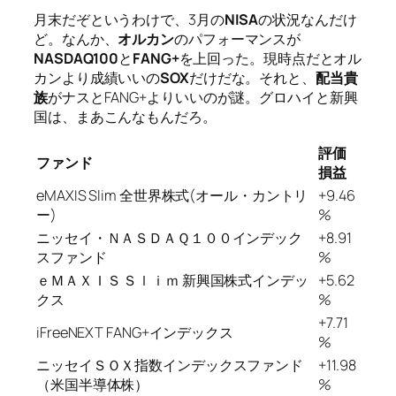
月末だぞというわけで、3月の
NISA
の状況なんだけ
ど。なんか、
オルカン
のパフォーマンスが
NASDAQ100
と
FANG+
を上回った。現時点だとオル
カンより成績いいの
SOX
だけだな。それと、
配当貴
族
がナスとFANG+よりいいのが謎。グロハイと新興
国は、まあこんなもんだろ。
評価
ファンド
損益
eMAXIS Slim 全世界株式(オール・カントリ
+9.46
ー)
%
ニッセイ・ＮＡＳＤＡＱ１００インデック
+8.91
スファンド
%
ｅＭＡＸＩＳ Ｓｌｉｍ 新興国株式インデッ
+5.62
クス
%
+7.71
iFreeNEXT FANG+インデックス
%
ニッセイＳＯＸ指数インデックスファンド
+11.98
（米国半導体株）
%