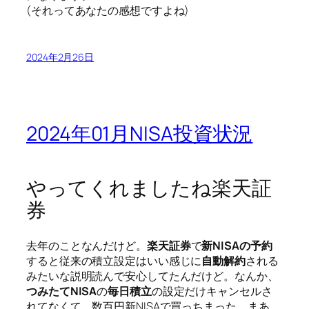
(それってあなたの感想ですよね)
2024年2月26日
2024年01月NISA投資状況
やってくれましたね楽天証
券
去年のことなんだけど。
楽天証券
で
新NISAの予約
すると従来の積立設定はいい感じに
自動解約
される
みたいな説明読んで安心してたんだけど。なんか、
つみたてNISA
の
毎日積立
の設定だけキャンセルさ
れてなくて、数百円新NISAで買っちまった。まあ、