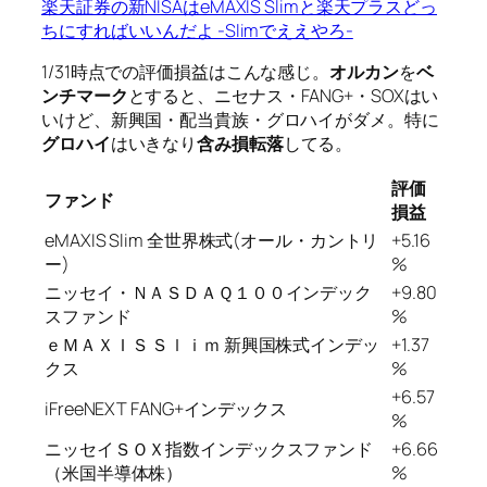
楽天証券の新NISAはeMAXIS Slimと楽天プラスどっ
ちにすればいいんだよ -Slimでええやろ-
1/31時点での評価損益はこんな感じ。
オルカン
を
ベ
ンチマーク
とすると、ニセナス・FANG+・SOXはい
いけど、新興国・配当貴族・グロハイがダメ。特に
グロハイ
はいきなり
含み損転落
してる。
評価
ファンド
損益
eMAXIS Slim 全世界株式(オール・カントリ
+5.16
ー)
%
ニッセイ・ＮＡＳＤＡＱ１００インデック
+9.80
スファンド
%
ｅＭＡＸＩＳ Ｓｌｉｍ 新興国株式インデッ
+1.37
クス
%
+6.57
iFreeNEXT FANG+インデックス
%
ニッセイＳＯＸ指数インデックスファンド
+6.66
（米国半導体株）
%