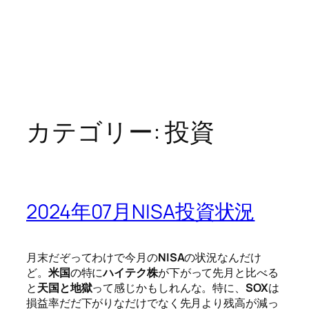
カテゴリー:
投資
2024年07月NISA投資状況
月末だぞってわけで今月の
NISA
の状況なんだけ
ど。
米国
の特に
ハイテク株
が下がって先月と比べる
と
天国と地獄
って感じかもしれんな。特に、
SOX
は
損益率だだ下がりなだけでなく先月より残高が減っ