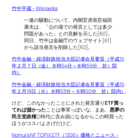
竹中平蔵 – Wikipedia
一連の騒動について、内閣官房長官福田
康夫は、「公の場での発言としては多少
問題があった」との見解を示した[60]。
同日、竹中は金融庁のウェブサイト[61]
から該当発言を削除した[62]。
竹中金融・経済財政担当大臣記者会見要旨（平成15
年２月７日（金） ８時54分～８時59分 於）院
内）
竹中金融・経済財政担当大臣記者会見要旨（平成15
年２月18日（火）８時53分～９時00分 於）院内）
けど、このなかったことにされた発言通り
ETF買っ
てれば儲かった
ことは事実っぽいな。まあ、
悪夢の
民主党政権
()時代に含み損になるからこの時買った
ほうがコスパよさげだけど。
Nomura NF TOPIX ETF（1306）価格とニュース –