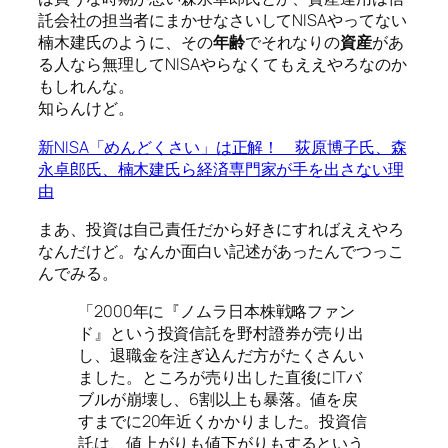
託会社の担当者にまかせなさいしてNISAやってない
楠木建氏のように、その
年齢
でそれなりの
資産
があ
る人なら無理してNISAやらなくてもええやろなのか
もしれんな。
知らんけど。
新NISA「めんどくさい」は正解！ 荻原博子氏、森
永卓郎氏、楠木建氏ら経済専門家が手を出さない理
由
まあ、投資は自己責任だから好きにすればええやろ
なんだけど。なんか面白い記述があったんでつっこ
んでみる。
「2000年に『ノムラ日本株戦略ファン
ド』という投資信託を野村證券が売り出
し、退職金を注ぎ込んだ方がたくさんい
ました。ところが売り出した直後にITバ
ブルが崩壊し、6割以上も暴落。値を戻
すまでに20年近くかかりました。投資信
託は、値上がりも値下がりもするという