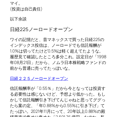
マイ。
(投資は自己責任)
以下余談
日経225ノーロードオープン
ワイの記憶だと、昔マネックスで買った日経225の
インデックス投信は、ノーロードでも信託報酬が
1.0%は切ってたけど0.5%は軽く超えてたような。
履歴見て確認したところ多分これ。設定日が「1998
年08月21日」だから、ノムラ日本株戦略ファンドの
前から普通に売ってたっぽいな。
日経２２５ノーロードオープン
信託報酬率が「0.55％」だから今となっては投資す
る必要性は感じないけど、予想より低かった。もし
かして信託報酬引き下げてんじゃねと思ってググっ
たら案の定、「年0.88%から0.55%に引き下げ」て
たっぽい。2021年11月にって、20年以上0.88%の殿
様商売で集めに集めた「2,591.76 億円」なのか、私