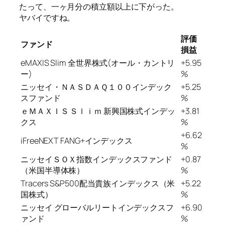
たって、一ヶ月分の積立額以上に下がった。
ヤバイですね。
評価
ファンド
損益
eMAXIS Slim 全世界株式(オール・カントリ
+5.95
ー)
%
ニッセイ・ＮＡＳＤＡＱ１００インデック
+5.25
スファンド
%
ｅＭＡＸＩＳ Ｓｌｉｍ 新興国株式インデッ
+3.81
クス
%
+6.62
iFreeNEXT FANG+インデックス
%
ニッセイＳＯＸ指数インデックスファンド
+0.87
（米国半導体株）
%
Tracers S&P500配当貴族インデックス（米
+5.22
国株式）
%
ニッセイ グローバルリートインデックスフ
+6.90
ァンド
%