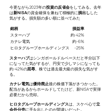
今更ながら2023年の
投資の反省会
をしてみる。去年
は
新NISA
の資金確保を兼ねて積極的に
損出し
した
気がする。損失額の多い順に並べてみた
銘柄
損益率
スターハブ
約-42%
カナレ電気
約-6%
ヒロタグループホールディングス
-25%
スターハブ
はシンガポールドルベースだと半分以下
になってた気がするが、円安で少しマシになっても
約-42%の
屈辱
。株では過去最大級の損失な気がす
る。
カナレ電気
は
優待廃止
後の株価下落がきつかった。
配当があるからホールドしてたけど、新NISAで実弾
必要だから売却。
ヒロタグループホールディングス
は、スケベ心で
立
会外分売
に手を出したのが間違いだった。