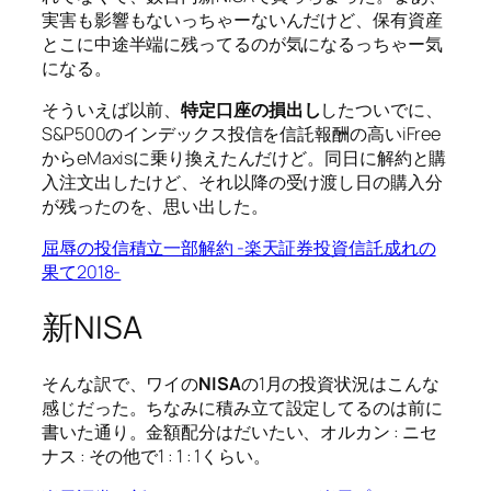
実害も影響もないっちゃーないんだけど、保有資産
とこに中途半端に残ってるのが気になるっちゃー気
になる。
そういえば以前、
特定口座の損出し
したついでに、
S&P500のインデックス投信を信託報酬の高いiFree
からeMaxisに乗り換えたんだけど。同日に解約と購
入注文出したけど、それ以降の受け渡し日の購入分
が残ったのを、思い出した。
屈辱の投信積立一部解約 -楽天証券投資信託成れの
果て2018-
新NISA
そんな訳で、ワイの
NISA
の1月の投資状況はこんな
感じだった。ちなみに積み立て設定してるのは前に
書いた通り。金額配分はだいたい、オルカン : ニセ
ナス : その他で1 : 1 : 1くらい。