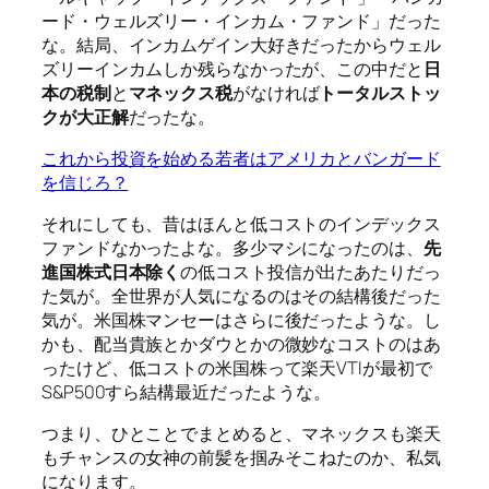
ード・ウェルズリー・インカム・ファンド」だった
な。結局、インカムゲイン大好きだったからウェル
ズリーインカムしか残らなかったが、この中だと
日
本の税制
と
マネックス税
がなければ
トータルストッ
クが大正解
だったな。
これから投資を始める若者はアメリカとバンガード
を信じろ？
それにしても、昔はほんと低コストのインデックス
ファンドなかったよな。多少マシになったのは、
先
進国株式日本除く
の低コスト投信が出たあたりだっ
た気が。全世界が人気になるのはその結構後だった
気が。米国株マンセーはさらに後だったような。し
かも、配当貴族とかダウとかの微妙なコストのはあ
ったけど、低コストの米国株って楽天VTIが最初で
S&P500すら結構最近だったような。
つまり、ひとことでまとめると、マネックスも楽天
もチャンスの女神の前髪を掴みそこねたのか、私気
になります。