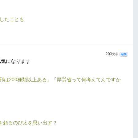
したことも
203
文字
編集
私気になります
邪は200種類以上ある」「厚労省って何考えてんですか
を頼るのび太を思い出す？