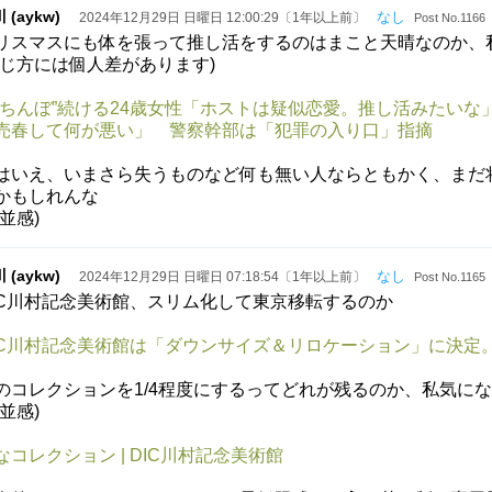
 (aykw)
なし
2024年12月29日 日曜日 12:00:29〔1年以上前〕
Post No.1166
リスマスにも体を張って推し活をするのはまこと天晴なのか、
感じ方には個人差があります)
立ちんぼ”続ける24歳女性「ホストは疑似恋愛。推し活みたい
売春して何が悪い」 警察幹部は「犯罪の入り口」指摘
はいえ、いまさら失うものなど何も無い人ならともかく、まだ
かもしれんな
小並感)
 (aykw)
なし
2024年12月29日 日曜日 07:18:54〔1年以上前〕
Post No.1165
IC川村記念美術館、スリム化して東京移転するのか
IC川村記念美術館は「ダウンサイズ＆リロケーション」に決定
のコレクションを1/4程度にするってどれが残るのか、私気に
小並感)
なコレクション | DIC川村記念美術館