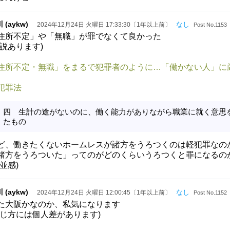
 (aykw)
なし
2024年12月24日 火曜日 17:33:30〔1年以上前〕
Post No.1153
住所不定」や「無職」が罪でなくて良かった
諸説あります)
住所不定・無職」をまるで犯罪者のように…「働かない人」に
犯罪法
四 生計の途がないのに、働く能力がありながら職業に就く意思
たもの
ど、働きたくないホームレスが諸方をうろつくのは軽犯罪なの
諸方をうろついた」ってのがどのくらいうろつくと罪になるの
小並感)
 (aykw)
なし
2024年12月24日 火曜日 12:00:45〔1年以上前〕
Post No.1152
た大阪かなのか、私気になります
感じ方には個人差があります)