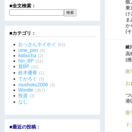
個
■全文検索：
東
け
ま
か
(
■カテゴリ：
おっさんホイホイ
(61)
綾川
ume_pon
(6)
高
kobucha
(2)
(
hin_BP
(11)
貧BP
(11)
医
鈴木優香
(1)
てがろぐ
(3)
お
mushoku2006
(3)
Wordle
(357)
つ
投資
(3)
港
なし
医
ドク
■最近の投稿：