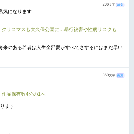
206
文字
編集
私気になります
な」クリスマスも大久保公園に…暴行被害や性病リスクも
将来のある若者は人生全部愛がすべてさするにはまだ早い
369
文字
編集
。作品保有数4分の1へ
なります