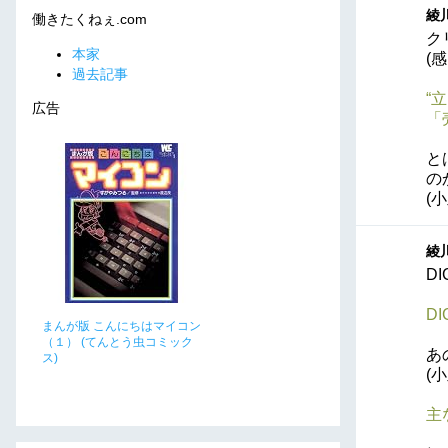
綾川
働きたくねぇ.com
ク
本家
(
過去記事
“
広告
「
と
の
(
綾川
D
D
まんが版 こんにちはマイコン
（１） (てんとう虫コミック
あ
ス)
(
主