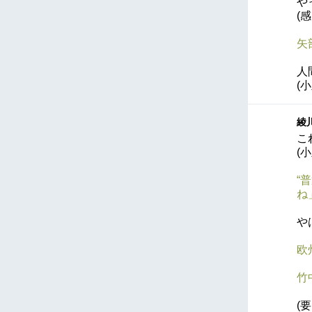
や
(
矢
人
(
綾川
こ
(
“
ね
や
欧
竹
(