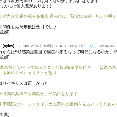
っぱり家族円満のコツは財力なのか、私気になります
感じ方には個人差があります)
部浩之が父親の死去を報告 過去には「親父は前科一犯」と明か
間関係も結局最後は金目でしょ
小並感)
 (aykw)
なし
2024年12月27日 金曜日 07:16:04〔1年以上前〕
Post No.1159
れからは5類感染症程度で病院へ来るなって時代になるのか、
小並感)
普通の風邪”がインフル＆コロナ同様5類感染症に？ 「普通の風
」医療のスペシャリストが怒り
はりイギリスは正しかった
州各国の具体的な国名が、私気になります
中平蔵氏のベーシックインカム案への批判を見るとドラえもん
要出典)