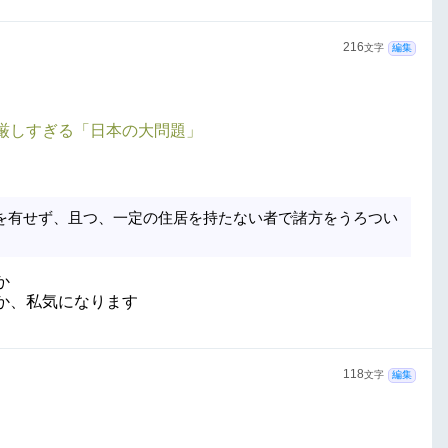
216
文字
編集
厳しすぎる「日本の大問題」
を有せず、且つ、一定の住居を持たない者で諸方をうろつい
か
か、私気になります
118
文字
編集