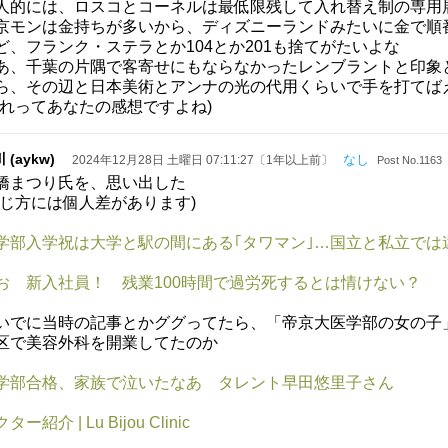
人的には、ロスコとコーネルは最低限残して入れ替え制の専用
京モンは金持ちが多いから、ディズニーランドみたいに金で順
ど、フランク・ステラとか104とか201も捨てがたいよな
あ、千葉の片隅で客寄せにもならなかったレンブラントと印象
ら、その辺と日本美術とアンナの光の代用くらいで手を打てば
それってあなたの感想ですよね)
 (aykw)
なし
2024年12月28日 土曜日 07:11:27〔1年以上前〕
Post No.1163
橋まつり氏を、思い出した
感じ方には個人差があります)
学部入学祝は大学と駅の間にある｢タワマン｣…国立と私立では
お 新入社員！ 残業100時間で過労死するとは情けない？
いでに当時の記事とかググってたら、「帝京大医学部の女の子
区で美容外科を開業してたのか
学部合格、家族で泣いたなあ タレント早田悠里子さん
ター紹介 | Lu Bijou Clinic