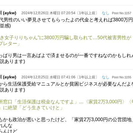
 (aykw)
なし
2024年12月26日 木曜日 07:20:54〔1年以上前〕
Post No.1157
0代男性のいい夢見させてもらったよの代金と考えれば3800万
小並感)
頂き女子りりちゃん”に3800万円騙し取られて…50代被害男
ブレター」
っぱり男は一言あばよで済ませるのが一番ですねなのかもしれ
諸説あります)
 (aykw)
なし
2024年12月25日 水曜日 07:41:06〔1年以上前〕
Post No.1155
から生活保護受給マニュアルとか貧困ビジネスが必要なんだよ
諸説あります)
所窓口「生活保護は税金なんですよ」…〈家賃2万3,000円〉
」に絶望「どう生きていけと」
もかも政治が悪いと思ったけど、「家賃2万3,000円の公営
れんな
らんけど