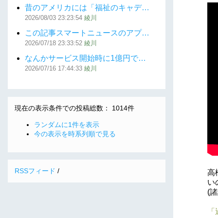
昔のアメリカには「福祉のキャデ…
2026/08/03
23:23:54
綾川
この記事スマートニュースのアプ…
2026/07/18
23:33:52
綾川
なんかサービス開始時に1億円で…
2026/07/16
17:44:33
綾川
現在の表示条件での投稿総数： 1014件
ランダムに1件を表示
今の表示を時系列順で見る
RSSフィード
/
高
い
(
「