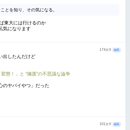
ることを知り、その気になる。
れば東大には行けるのか
私気になります
174
文字
編集
い出したんだけど
変態！」と “擁護”の不思議な論争
心のヤバイやつ」だった
101
文字
編集