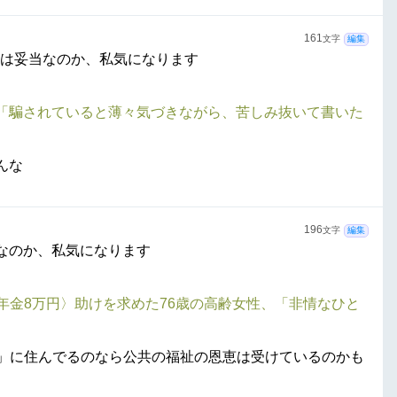
161
文字
編集
円は妥当なのか、私気になります
性が「騙されていると薄々気づきながら、苦しみ抜いて書いた
んな
196
文字
編集
なのか、私気になります
〈年金8万円〉助けを求めた76歳の高齢女性、「非情なひと
団地」に住んでるのなら公共の福祉の恩恵は受けているのかも