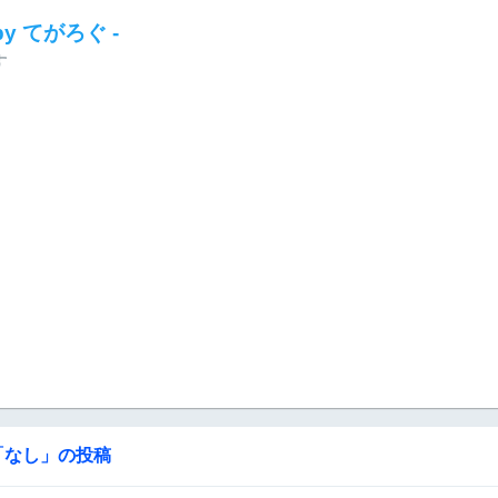
 by てがろぐ -
す
「
なし
」の投稿