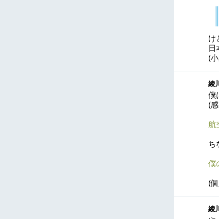
け
日
(
綾川
僕
(
航
ち
僕
(
綾川