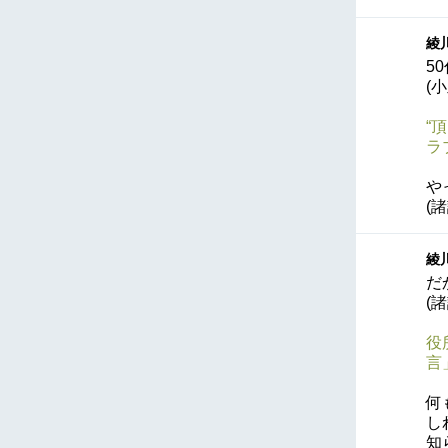
綾川
5
(
“
ラ
や
(
綾川
だ
(
役
言
何
し
知