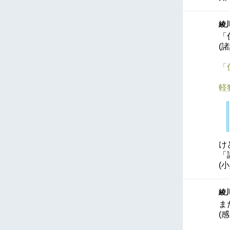
綾川
「
(
「
軽
け
「
(
綾川
ま
(