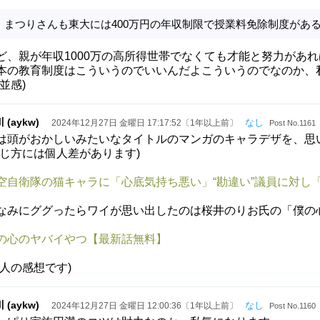
まつりさんも東大には400万円の年収制限で授業料免除制度があ
ど、親が年収1000万の高所得世帯でなくても才能と努力があ
本の教育制度はこういうのでいいんだよこういうのでなのか、
小並感)
 (aykw)
なし
2024年12月27日 金曜日 17:17:52〔1年以上前〕
Post No.1161
は頭がおかしいみたいなタイトルのマンガのキャラデザを、思
感じ方には個人差があります)
空自衛隊の猫キャラに「心底気持ち悪い」“勘違い”議員に対し「
なみにググったらワイが思い出したのは桜井のりお氏の「僕の
の心のヤバイやつ【最新話無料】
個人の感想です)
 (aykw)
なし
2024年12月27日 金曜日 12:00:36〔1年以上前〕
Post No.1160