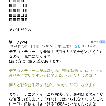
⬜🟨🟨🟨⬜
🟩🟩⬜⬜🟩
🟩🟩🟩⬜🟩
🟩🟩🟩⬜🟩
🟩🟩🟩🟩🟩
まだまだだね
綾川 (aykw)
249
文字
編集
なし
2024年10月10日 木曜日 12:00:50〔1年以上前〕
Post No.941
デアゴスティーニを最後まで買う人の割合がどのくらい
なのか、私気になります
(感じ方には個人差があります)
デアゴスティーニが高額なのに売れる理由…買いにくい
商品を「買いやすい」に変えるたったひとつのコツ
同人と戦争は手段を選ばないのか、私気になります
まあ、デアゴスティーニを商法って、最初はタダみたい
な値段でばらまいてそれなしではいられなくなったころ
に一気に値段を引き上げる商売みたいなもんだよな