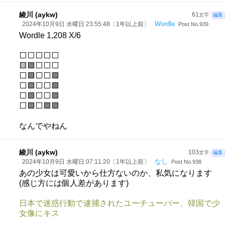
綾川 (aykw)
61
文字
編集
Wordle
2024年10月9日 水曜日 23:55:48〔1年以上前〕
Post No.939
Wordle 1,208 X/6
⬜⬜⬜⬜⬜
🟨🟩⬜⬜⬜
⬜🟩⬜⬜🟩
⬜🟩⬜⬜🟩
⬜🟩⬜⬜🟩
⬜🟩⬜🟩🟩
なんでやねん
綾川 (aykw)
103
文字
編集
なし
2024年10月9日 水曜日 07:11:20〔1年以上前〕
Post No.938
あの少女は可愛いから仕方ないのか、私気になります
(感じ方には個人差があります)
日本で迷惑行動で逮捕されたユーチューバー、韓国で少
女像にキス