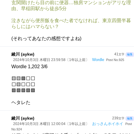
玄関開けたら目の前に便器…独房マンションがアリな理
由、早稲田駅から徒歩5分
泣きながら便所飯を食べた者でなければ、東京四畳半暮
らしにはハマらない？
(それってあなたの感想ですよね)
綾川 (aykw)
41
文字
編集
Wordle
2024年10月3日 木曜日 23:59:58〔1年以上前〕
Post No.925
Wordle 1,202 3/6
🟨🟨🟩⬜⬜
⬜🟨⬜⬜⬜
🟩🟩🟩🟩🟩
ヘタレた
綾川 (aykw)
239
文字
編集
おっさんホイホイ
2024年10月3日 木曜日 12:00:04〔1年以上前〕
Post
No.924