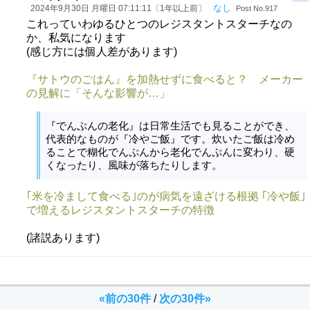
なし
2024年9月30日 月曜日 07:11:11〔1年以上前〕
Post No.917
これっていわゆるひとつのレジスタントスターチなの
か、私気になります
(感じ方には個人差があります)
『サトウのごはん』を加熱せずに食べると？ メーカー
の見解に「そんな影響が…」
『でんぷんの老化』は日常生活でも見ることができ、
代表的なものが『冷やご飯』です。炊いたご飯は冷め
ることで糊化でんぷんから老化でんぷんに変わり、硬
くなったり、風味が落ちたりします。
｢米を冷まして食べる｣のが病気を遠ざける根拠 ｢冷や飯｣
で増えるレジスタントスターチの特徴
(諸説あります)
«前の30件
/
次の30件»