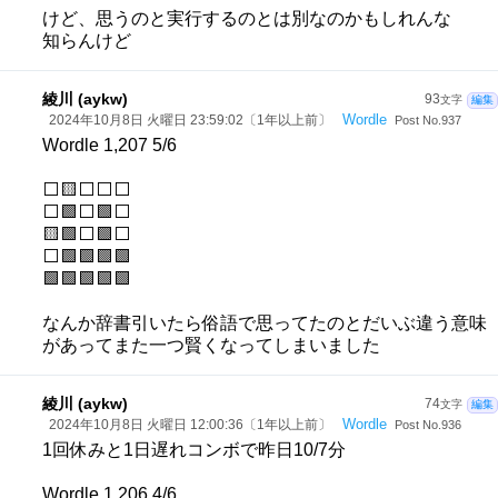
けど、思うのと実行するのとは別なのかもしれんな
知らんけど
綾川 (aykw)
93
文字
編集
Wordle
2024年10月8日 火曜日 23:59:02〔1年以上前〕
Post No.937
Wordle 1,207 5/6
⬜🟨⬜⬜⬜
⬜🟩⬜🟩⬜
🟨🟩⬜🟩⬜
⬜🟩🟩🟩🟩
🟩🟩🟩🟩🟩
なんか辞書引いたら俗語で思ってたのとだいぶ違う意味
があってまた一つ賢くなってしまいました
綾川 (aykw)
74
文字
編集
Wordle
2024年10月8日 火曜日 12:00:36〔1年以上前〕
Post No.936
1回休みと1日遅れコンボで昨日10/7分
Wordle 1,206 4/6