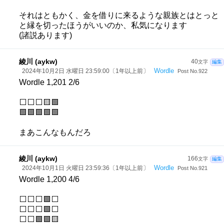
それはともかく、金を借りに来るような親族とはとっと
と縁を切ったほうがいいのか、私気になります
(諸説あります)
綾川 (aykw)
40
文字
編集
Wordle
2024年10月2日 水曜日 23:59:00〔1年以上前〕
Post No.922
Wordle 1,201 2/6
⬜⬜⬜🟨🟩
🟩🟩🟩🟩🟩
まあこんなもんだろ
綾川 (aykw)
166
文字
編集
Wordle
2024年10月1日 火曜日 23:59:36〔1年以上前〕
Post No.921
Wordle 1,200 4/6
⬜⬜⬜🟩⬜
⬜⬜⬜🟩⬜
⬜⬜🟩🟩🟨