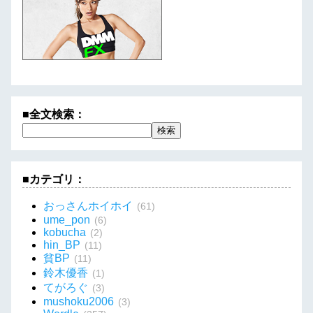
■全文検索：
■カテゴリ：
おっさんホイホイ
(61)
ume_pon
(6)
kobucha
(2)
hin_BP
(11)
貧BP
(11)
鈴木優香
(1)
てがろぐ
(3)
mushoku2006
(3)