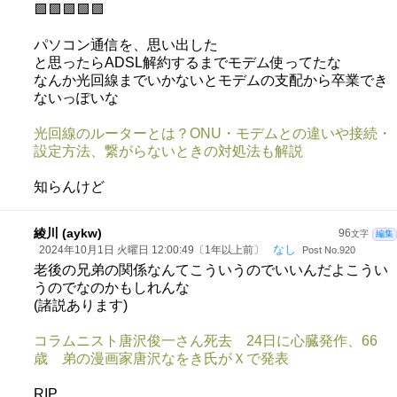
🟩🟩🟩🟩🟩
パソコン通信を、思い出した
と思ったらADSL解約するまでモデム使ってたな
なんか光回線までいかないとモデムの支配から卒業でき
ないっぽいな
光回線のルーターとは？ONU・モデムとの違いや接続・
設定方法、繋がらないときの対処法も解説
知らんけど
綾川 (aykw)
96
文字
編集
なし
2024年10月1日 火曜日 12:00:49〔1年以上前〕
Post No.920
老後の兄弟の関係なんてこういうのでいいんだよこうい
うのでなのかもしれんな
(諸説あります)
コラムニスト唐沢俊一さん死去 24日に心臓発作、66
歳 弟の漫画家唐沢なをき氏がＸで発表
RIP