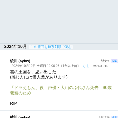
2024年10月
この範囲を時系列順で読む
綾川 (aykw)
65
文字
編集
なし
2024年10月12日 土曜日 12:00:26〔1年以上前〕
Post No.946
雲の王国を、思い出した
(感じ方には個人差があります)
「ドラえもん」役 声優・大山のぶ代さん死去 90歳
老衰のため
RIP
綾川 (aykw)
140
文字
編集