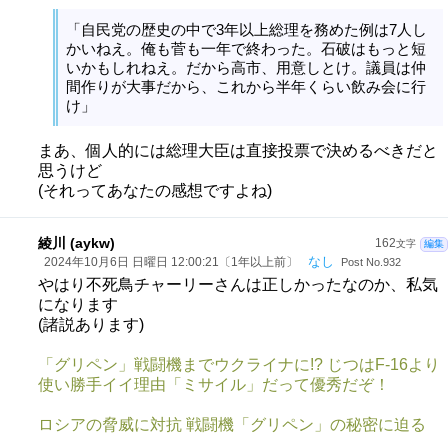
「自民党の歴史の中で3年以上総理を務めた例は7人し
かいねえ。俺も菅も一年で終わった。石破はもっと短
いかもしれねえ。だから高市、用意しとけ。議員は仲
間作りが大事だから、これから半年くらい飲み会に行
け」
まあ、個人的には総理大臣は直接投票で決めるべきだと
思うけど
(それってあなたの感想ですよね)
綾川 (aykw)
162
文字
編集
なし
2024年10月6日 日曜日 12:00:21〔1年以上前〕
Post No.932
やはり不死鳥チャーリーさんは正しかったなのか、私気
になります
(諸説あります)
「グリペン」戦闘機までウクライナに!? じつはF-16より
使い勝手イイ理由「ミサイル」だって優秀だぞ！
ロシアの脅威に対抗 戦闘機「グリペン」の秘密に迫る