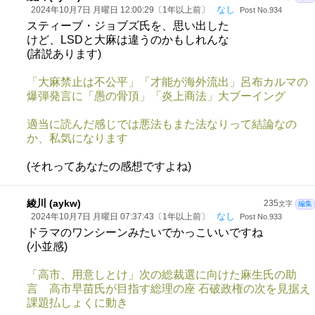
なし
2024年10月7日 月曜日 12:00:29〔1年以上前〕
Post No.934
スティーブ・ジョブズ氏を、思い出した
けど、LSDと大麻は違うのかもしれんな
(諸説あります)
「大麻禁止は不公平」「才能が海外流出」呂布カルマの
爆弾発言に「愚の骨頂」「炎上商法」大ブーイング
適当に読んだ感じでは悪法もまた法なりって結論なの
か、私気になります
(それってあなたの感想ですよね)
綾川 (aykw)
235
文字
編集
なし
2024年10月7日 月曜日 07:37:43〔1年以上前〕
Post No.933
ドラマのワンシーンみたいでかっこいいですね
(小並感)
「高市、用意しとけ」次の総裁選に向けた麻生氏の助
言 高市早苗氏が目指す総理の座 石破政権の次を見据え
課題払しょくに動き