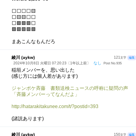
⬜⬜⬜⬜🟨
⬜🟨🟨⬜⬜
⬜🟩🟩🟩⬜
🟩🟩🟩🟩🟩
まあこんなもんだろ
綾川 (aykw)
121
文字
編集
なし
2024年10月8日 火曜日 07:20:23〔1年以上前〕
Post No.935
稲垣メンバーを、思い出した
(感じ方には個人差があります)
ジャンポケ斉藤 書類送検ニュースの呼称に疑問の声
「斉藤メンバーってなんだよ」
http://hatarakitakunee.com/t/?postid=393
(諸説あります)
綾川 (aykw)
150
文字
編集