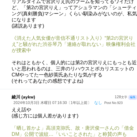
リアルタイムで宮沢りえ氏のブームを知ってるワイだけ
ど、「第2の宮沢りえ」ってアシュラマンの「シューティ
ング(真剣勝負)マシーン」くらい馴染みがないのが、私気
になります
(諸説あります)
《消えた人気女優が音信不通リスト入り》“第2の宮沢り
え”と騒がれた渋谷琴乃「連絡が取れない」映像権利会社
が捜索中
それはともかく、個人的には第2の宮沢りえにもっとも近
いと思われるのは、三井のリハウスとポカリスエットの
CMやってた一色紗英氏あたりな気がする
(それってあなたの感想ですよね)
綾川 (aykw)
128
文字
編集
なし
2024年10月3日 木曜日 07:16:30〔1年以上前〕
Post No.923
ええ話や
(感じ方には個人差があります)
「晒し首かよ」高須克弥氏、故・唐沢俊一さんの「借金
DM」公開で波紋…「いいことされた」と称賛の声も