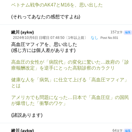
ベトナム戦争のAK47とM16を、思い出した
(それってあなたの感想ですよね)
綾川 (aykw)
157
文字
編集
なし
2024年10月6日 日曜日 07:48:50〔1年以上前〕
Post No.931
高血圧マフィアを、思い出した
(感じ方には個人差があります)
高血圧の女性が「病院代」の変化に驚いた…政府の「診
療報酬改定」を逆手にとった高額診察のカラクリ
健康な人を「病気」に仕立て上げる「高血圧マフィア」
とは
アメリカでも問題になった…日本で「高血圧症」の国民
が爆増した「衝撃のワケ」
(諸説あります)
綾川 (aykw)
64
文字
編集