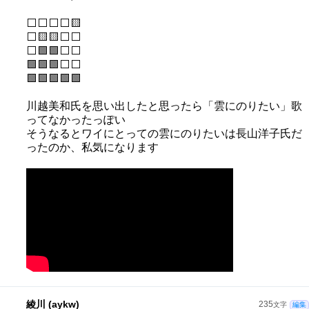
⬜⬜⬜⬜🟨
⬜🟨🟨⬜⬜
⬜🟩🟩⬜⬜
🟩🟩🟩⬜⬜
🟩🟩🟩🟩🟩
川越美和氏を思い出したと思ったら「雲にのりたい」歌
ってなかったっぽい
そうなるとワイにとっての雲にのりたいは長山洋子氏だ
ったのか、私気になります
綾川 (aykw)
235
文字
編集