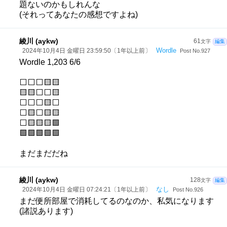
題ないのかもしれんな
(それってあなたの感想ですよね)
綾川 (aykw)
61
文字
編集
Wordle
2024年10月4日 金曜日 23:59:50〔1年以上前〕
Post No.927
Wordle 1,203 6/6
⬜⬜⬜🟨🟨
🟨🟨⬜⬜🟨
⬜⬜⬜🟨⬜
⬜🟨⬜🟨🟨
⬜🟨🟨🟨🟩
🟩🟩🟩🟩🟩
まだまだだね
綾川 (aykw)
128
文字
編集
なし
2024年10月4日 金曜日 07:24:21〔1年以上前〕
Post No.926
まだ便所部屋で消耗してるのなのか、私気になります
(諸説あります)