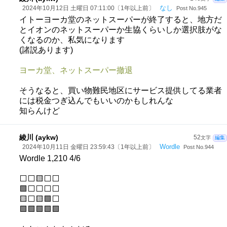
なし
2024年10月12日 土曜日 07:11:00〔1年以上前〕
Post No.945
イトーヨーカ堂のネットスーパーが終了すると、地方だ
とイオンのネットスーパーか生協くらいしか選択肢がな
くなるのか、私気になります
(諸説あります)
ヨーカ堂、ネットスーパー撤退
そうなると、買い物難民地区にサービス提供してる業者
には税金つぎ込んでもいいのかもしれんな
知らんけど
綾川 (aykw)
52
文字
編集
Wordle
2024年10月11日 金曜日 23:59:43〔1年以上前〕
Post No.944
Wordle 1,210 4/6
⬜⬜🟨⬜⬜
🟩⬜⬜⬜⬜
🟨⬜🟨🟩⬜
🟩🟩🟩🟩🟩