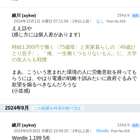
綾川 (aykw)
154
文字
編集
なし
2024年10月1日 火曜日 07:11:04〔1年以上前〕
Post No.919
ええ話や
(感じ方には個人差があります)
時給1,300円で働く〈75歳母〉と実家暮らしの〈49歳ひ
とり息子〉。「俺、一生働くつもりないもん」に、大学
の友人らも戦慄
まあ、こういう恵まれた環境の人に労働意欲を持っても
らうには、やはり電通の戦略十訓みたいに政府ぐるみで
欲望を煽るべきなんだろうな
(小並感)
2024年9月
この範囲を時系列順で読む
綾川 (aykw)
124
文字
編集
Wordle
2024年9月30日 月曜日 23:59:25〔1年以上前〕
Post No.918
Wordle 1,199 5/6