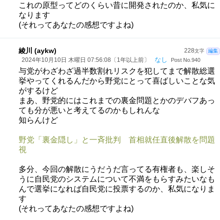
これの原型ってどのくらい昔に開発されたのか、私気に
なります
(それってあなたの感想ですよね)
綾川 (aykw)
228
文字
編集
なし
2024年10月10日 木曜日 07:56:08〔1年以上前〕
Post No.940
与党がわざわざ過半数割れリスクを犯してまで解散総選
挙やってくれるんだから野党にとって喜ばしいことな気
がするけど
まあ、野党的にはこれまでの裏金問題とかのデバフあっ
ても分が悪いと考えてるのかもしれんな
知らんけど
野党「裏金隠し」と一斉批判 首相就任直後解散を問題
視
多分、今回の解散にうだうだ言ってる有権者も、楽しそ
うに自民党のシステムについて不満をもらすみたいなも
んで選挙になれば自民党に投票するのか、私気になりま
す
(それってあなたの感想ですよね)