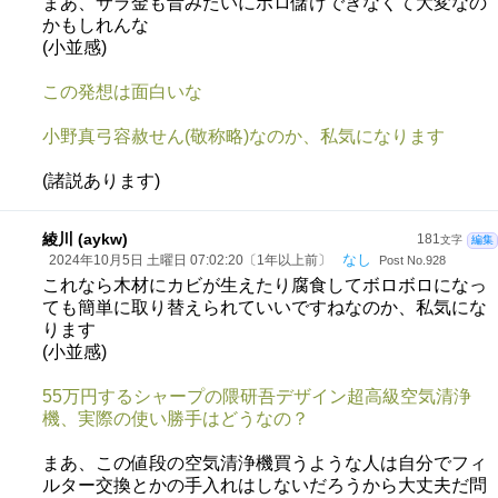
まあ、サラ金も昔みたいにボロ儲けできなくて大変なの
かもしれんな
(小並感)
この発想は面白いな
小野真弓容赦せん(敬称略)なのか、私気になります
(諸説あります)
綾川 (aykw)
181
文字
編集
なし
2024年10月5日 土曜日 07:02:20〔1年以上前〕
Post No.928
これなら木材にカビが生えたり腐食してボロボロになっ
ても簡単に取り替えられていいですねなのか、私気にな
ります
(小並感)
55万円するシャープの隈研吾デザイン超高級空気清浄
機、実際の使い勝手はどうなの？
まあ、この値段の空気清浄機買うような人は自分でフィ
ルター交換とかの手入れはしないだろうから大丈夫だ問