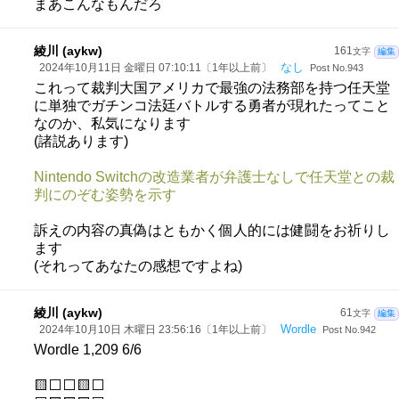
まあこんなもんだろ
綾川 (aykw)
161
文字
編集
なし
2024年10月11日 金曜日 07:10:11〔1年以上前〕
Post No.943
これって裁判大国アメリカで最強の法務部を持つ任天堂
に単独でガチンコ法廷バトルする勇者が現れたってこと
なのか、私気になります
(諸説あります)
Nintendo Switchの改造業者が弁護士なしで任天堂との裁
判にのぞむ姿勢を示す
訴えの内容の真偽はともかく個人的には健闘をお祈りし
ます
(それってあなたの感想ですよね)
綾川 (aykw)
61
文字
編集
Wordle
2024年10月10日 木曜日 23:56:16〔1年以上前〕
Post No.942
Wordle 1,209 6/6
🟨⬜⬜🟨⬜