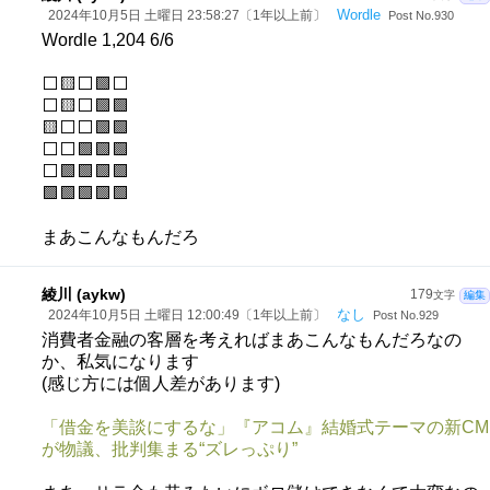
Wordle
2024年10月5日 土曜日 23:58:27〔1年以上前〕
Post No.930
Wordle 1,204 6/6
⬜🟨⬜🟩⬜
⬜🟨⬜🟩🟩
🟨⬜⬜🟩🟩
⬜⬜🟩🟩🟩
⬜🟩🟩🟩🟩
🟩🟩🟩🟩🟩
まあこんなもんだろ
綾川 (aykw)
179
文字
編集
なし
2024年10月5日 土曜日 12:00:49〔1年以上前〕
Post No.929
消費者金融の客層を考えればまあこんなもんだろなの
か、私気になります
(感じ方には個人差があります)
「借金を美談にするな」『アコム』結婚式テーマの新CM
が物議、批判集まる“ズレっぷり”