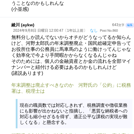
うことなのかもしれんな
(小並感)
綾川 (aykw)
643
文字
編集
なし
2024年9月8日 日曜日 12:00:47〔1年以上前〕
Post No.860
無料分しか読んでないからオチがどうなってるか知らん
けど、河野太郎氏の年末調整廃止・国民総確定申告って
お役所仕事の公務員に馬車馬のように働けってんじゃな
く効率化で今より手間暇かからなくなるんじゃね
そのためには、個人の金融資産とか金の流れを全部マイ
ナンバーと紐付ける必要はあるのかもしれんけど
(諸説あります)
年末調整は廃止すべきなのか 河野氏の「公約」に税務
署は、税理士は
現在の職員数では対応しきれず、税務調査や徴収業務
にも影響が出かねないと指摘し、「悪質な納税者への
対応も縮小せざるを得ず、適正公平な課税の実現が難
しくなる」と懸念する。