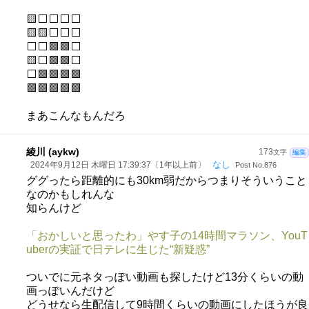
🟨⬜⬜⬜⬜
🟨🟨⬜⬜⬜
⬜⬜🟩🟩⬜
🟨⬜🟩🟩⬜
⬜🟩🟩🟩🟩
🟩🟩🟩🟩🟩
まあこんなもんだろ
綾川 (aykw)
173
文字
編集
なし
2024年9月12日 木曜日 17:39:37〔1年以上前〕
Post No.876
ググったら距離的にも30km弱だからつまりそういうこと
なのかもしれんな
知らんけど
「おかしいと思ったわ」やす子の14時間マラソン、YouT
uberの実証で日テレに生じた“新疑惑”
ついでに元ネタっぽい動画も探したけど13分くらいの動
画っぽいんだけど
どうせなら生配信して9時間くらいの動画にしたほうが良