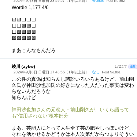
Wordle
2024年9月8日 日曜日 23:59:57〔1年以上前〕
Post No.862
Wordle 1,177 4/6
🟨🟨⬜⬜⬜
⬜⬜🟩🟨⬜
⬜🟩🟩🟩🟩
🟩🟩🟩🟩🟩
まあこんなもんだろ
綾川 (aykw)
172
文字
編集
なし
2024年9月8日 日曜日 17:43:56〔1年以上前〕
Post No.861
この件の真偽は知らんし諸説いろいろあるけど、前山剛
久氏が神田沙也加氏の好きになった人だった事実は変わ
らないんだろうな
知らんけど
神田沙也加さんの元恋人・前山剛久が、いくら語って
も“信用されない”根本部分
まあ、芸能人にとって人生全て芸の肥やしっぽいけど、
それを活かせるかどうかは本人次第だからつまりそうい