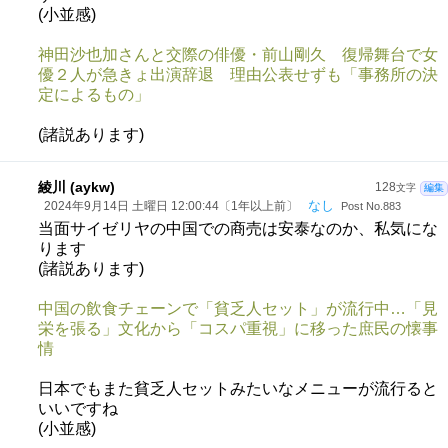
(小並感)
神田沙也加さんと交際の俳優・前山剛久 復帰舞台で女
優２人が急きょ出演辞退 理由公表せずも「事務所の決
定によるもの」
(諸説あります)
綾川 (aykw)
128
文字
編集
なし
2024年9月14日 土曜日 12:00:44〔1年以上前〕
Post No.883
当面サイゼリヤの中国での商売は安泰なのか、私気にな
ります
(諸説あります)
中国の飲食チェーンで「貧乏人セット」が流行中…「見
栄を張る」文化から「コスパ重視」に移った庶民の懐事
情
日本でもまた貧乏人セットみたいなメニューが流行ると
いいですね
(小並感)