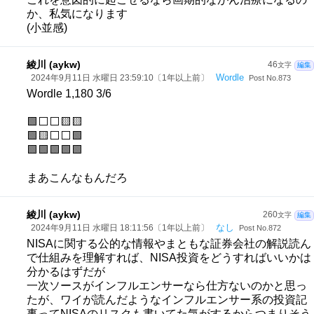
か、私気になります
(小並感)
綾川 (aykw)
46
文字
編集
Wordle
2024年9月11日 水曜日 23:59:10〔1年以上前〕
Post No.873
Wordle 1,180 3/6
🟩⬜⬜🟨🟨
🟩🟨⬜⬜🟩
🟩🟩🟩🟩🟩
まあこんなもんだろ
綾川 (aykw)
260
文字
編集
なし
2024年9月11日 水曜日 18:11:56〔1年以上前〕
Post No.872
NISAに関する公的な情報やまともな証券会社の解説読ん
で仕組みを理解すれば、NISA投資をどうすればいいかは
分かるはずだが
一次ソースがインフルエンサーなら仕方ないのかと思っ
たが、ワイが読んだようなインフルエンサー系の投資記
事ってNISAのリスクも書いてた気がするからつまりそう