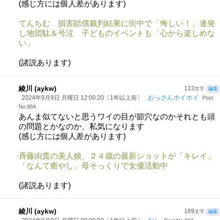
(感じ方には個人差があります)
てんちむ 損害賠償裁判結果に街中で「悔しい！」連発
し地団駄＆号泣 子どものイベントも「心から楽しめな
い」
(諸説あります)
綾川 (aykw)
113
文字
編集
おっさんホイホイ
2024年9月9日 月曜日 12:00:20〔1年以上前〕
Post
No.864
あんま似てないと思うワイの目が節穴なのかそれとも頭
の問題とかなのか、私気になります
(感じ方には個人差があります)
斉藤由貴の美人娘、２４歳の最新ショットが「キレイ」
「なんて癒やし」母そっくりで女優活動中
(諸説あります)
綾川 (aykw)
169
文字
編集