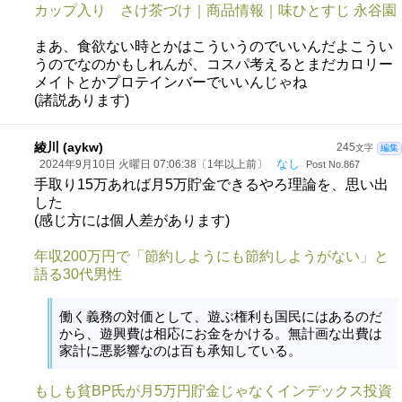
カップ入り さけ茶づけ｜商品情報｜味ひとすじ 永谷園
まあ、食欲ない時とかはこういうのでいいんだよこうい
うのでなのかもしれんが、コスパ考えるとまだカロリー
メイトとかプロテインバーでいいんじゃね
(諸説あります)
綾川 (aykw)
245
文字
編集
なし
2024年9月10日 火曜日 07:06:38〔1年以上前〕
Post No.867
手取り15万あれば月5万貯金できるやろ理論を、思い出
した
(感じ方には個人差があります)
年収200万円で「節約しようにも節約しようがない」と
語る30代男性
働く義務の対価として、遊ぶ権利も国民にはあるのだ
から、遊興費は相応にお金をかける。無計画な出費は
家計に悪影響なのは百も承知している。
もしも貧BP氏が月5万円貯金じゃなくインデックス投資