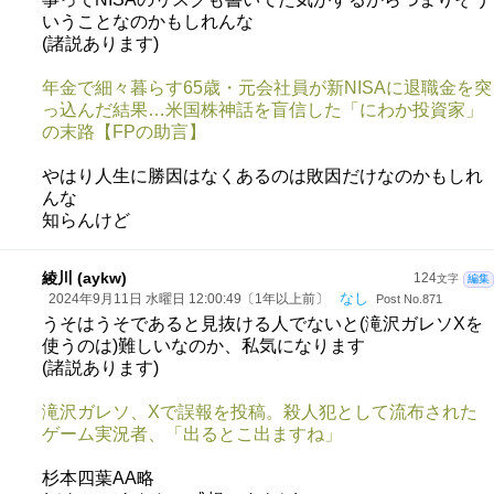
いうことなのかもしれんな
(諸説あります)
年金で細々暮らす65歳・元会社員が新NISAに退職金を突
っ込んだ結果…米国株神話を盲信した「にわか投資家」
の末路【FPの助言】
やはり人生に勝因はなくあるのは敗因だけなのかもしれ
んな
知らんけど
綾川 (aykw)
124
文字
編集
なし
2024年9月11日 水曜日 12:00:49〔1年以上前〕
Post No.871
うそはうそであると見抜ける人でないと(滝沢ガレソXを
使うのは)難しいなのか、私気になります
(諸説あります)
滝沢ガレソ、Xで誤報を投稿。殺人犯として流布された
ゲーム実況者、「出るとこ出ますね」
杉本四葉AA略