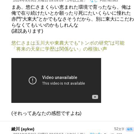
なし
2024年9月9日 月曜日 09:09:09〔1年以上前〕
Post No.863
まあ、悠仁さまくらい恵まれた環境で育ったなら、俺は
俺で在り続けたいとか願ったり死にたいくらいに憧れた
赤門“大東大”とかでもなさそうだから、別に東大にこだわ
らなくてもいいのかもしれんな
(諸説あります)
悠仁さまは玉川大や東農大でも“トンボの研究”は可能
「将来の天皇に学歴は関係ない」の根強い声
(それってあなたの感想ですよね)
綾川 (aykw)
52
文字
編集