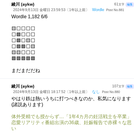
綾川 (aykw)
61
文字
編集
Wordle
2024年9月13日 金曜日 23:59:53〔1年以上前〕
Post No.881
Wordle 1,182 6/6
🟨⬜⬜⬜⬜
⬜🟩⬜⬜⬜
⬜🟩⬜🟨⬜
⬜🟩🟩⬜🟨
🟨🟨⬜⬜⬜
🟩🟩🟩🟩🟩
まだまだだね
綾川 (aykw)
107
文字
編集
なし
2024年9月13日 金曜日 18:17:52〔1年以上前〕
Post No.880
やはり鉄は熱いうちに打つべきなのか、私気になります
(諸説あります)
体外受精でも授からず…「1年4カ月の妊活戦士を卒業」
恋愛リアリティ番組出演の36歳、妊娠報告で赤裸々な思
い