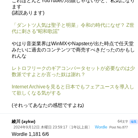
これほとんどYouTubeの功績じゃないかと、私気になり
ます
(諸説あります)
「ダントツ人気は聖子と明菜」令和の時代になぜ？ Z世
代に刺さる“昭和歌謡”
やはり音楽業界はWinMXやNapsterが出た時点で任天堂
みたいに過去のコンテンツで商売すべきだったのかもし
れんな
レトロフリークのギアコンバータセットが必要なのは少
数派ですよとか言った奴は謝れ？
Internet Archiveを見ると日本でもフェアユースを導入し
て欲しくなる気がする
(それってあなたの感想ですよね)
綾川 (aykw)
64
文字
編集
Wordle
2024年9月12日 木曜日 23:59:17〔1年以上前〕
Post No.877
Wordle 1,181 6/6