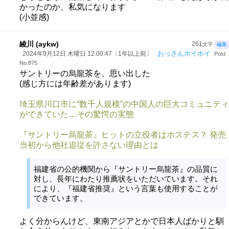
かったのか、私気になります
(小並感)
綾川 (aykw)
261
文字
編集
おっさんホイホイ
2024年9月12日 木曜日 12:00:47〔1年以上前〕
Post
No.875
サントリーの烏龍茶を、思い出した
(感じ方には年齢差があります)
埼玉県川口市に“数千人規模”の中国人の巨大コミュニティ
ができていた…その驚愕の実態
『サントリー烏龍茶』ヒットの立役者はホステス？ 発売
当初から他社追従を許さない理由とは
福建省の公的機関から『サントリー烏龍茶』の品質に
対し、長年にわたり推薦状をいただいています。それ
により、『福建省推奨』という言葉も使用することが
できています。
よく分からんけど、東南アジアとかで日本人ばかりと馴