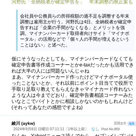
河野氏「全納税者が確定申告を」 年末調整の廃止案も
会社員や公務員らの所得税額の過不足を調整する年末
調整は雇用主が行う。河野氏は4日、全納税者が確定申
告すれば「企業の手間がなくなる」とメリットを強
調。マイナンバーカード取得者向けサイト「マイナポ
ータル」の活用などで「個々人の手間が増えるという
ことはない」と述べた。
仮にそうなったとしても、マイナンバーカードなくても
確定申告書等作成コーナーとかe-taxだったかも活用でき
れば大半の人には問題ないんじゃね
まあ、マイナンバーカード作ったけどマイナポータル使
ったことないとか、それ以前にポイント目当てで役所で
手取り足取り教えてもらえなきゃマイナカード作れない
ような人は今までどおり、確定申告書相談コーナーみた
いなとこでバイトとかに相談しかないのかもしれんけど
(それってあなたの感想ですよね)
綾川 (aykw)
326
文字
編集
なし
2024年9月8日 日曜日 07:11:11〔1年以上前〕
Post No.859
なんか、Yahoo!ニュース読んでたら、セブンイレブンは