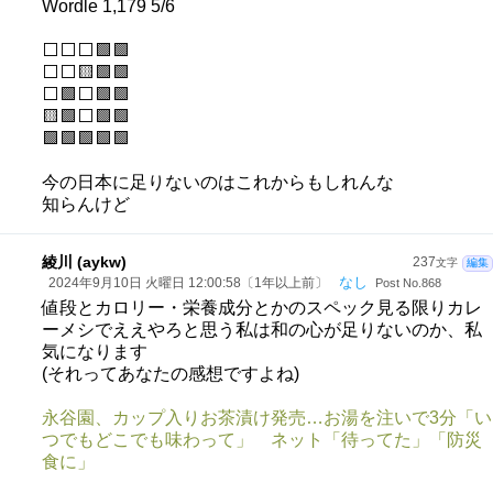
Wordle 1,179 5/6
⬜⬜⬜🟩🟩
⬜⬜🟨🟩🟩
⬜🟩⬜🟩🟩
🟨🟩⬜🟩🟩
🟩🟩🟩🟩🟩
今の日本に足りないのはこれからもしれんな
知らんけど
綾川 (aykw)
237
文字
編集
なし
2024年9月10日 火曜日 12:00:58〔1年以上前〕
Post No.868
値段とカロリー・栄養成分とかのスペック見る限りカレ
ーメシでええやろと思う私は和の心が足りないのか、私
気になります
(それってあなたの感想ですよね)
永谷園、カップ入りお茶漬け発売…お湯を注いで3分「い
つでもどこでも味わって」 ネット「待ってた」「防災
食に」