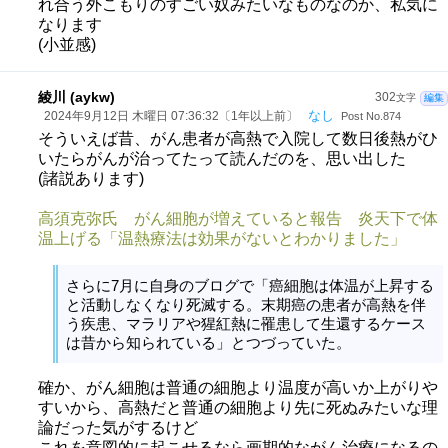
れ合う外こもりのすごい奴みたいなものなのか、私気に
なります
(小並感)
綾川 (aykw)
302
文字
編集
なし
2024年9月12日 木曜日 07:36:32〔1年以上前〕
Post No.874
そういえば昔、がん患者が高熱で入院して数日後熱がひ
いたらがんが治ってたって読んだのを、思い出した
(諸説あります)
高須克弥氏 がん細胞が増えていると報告 炎天下で体
温上げる「温熱療法は効果がないとわかりました」
さらに7月に自身のブログで「癌細胞は体温が上昇する
と活動しなくなり死滅する。末期癌の患者が高熱を伴
う疾患、マラリアや猩紅熱に罹患して生還するケース
は昔から知られている」とつづっていた。
確か、がん細胞は普通の細胞より温度が高いか上がりや
すいから、高熱だと普通の細胞より先に死ぬみたいな理
論だった気がするけど
これを意図的に起こせるなら画期的ながん治療になるの