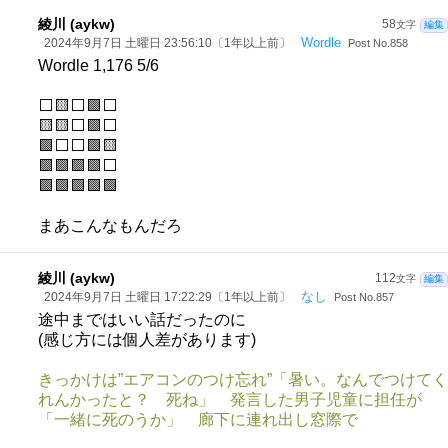
綾川 (aykw)
58
文字
編集
Wordle
2024年9月7日 土曜日 23:56:10〔1年以上前〕
Post No.858
Wordle 1,176 5/6
⬜🟨⬜🟩⬜
🟨🟨⬜🟩⬜
🟩⬜⬜🟩🟨
🟩🟩🟩🟩⬜
🟩🟩🟩🟩🟩
まあこんなもんだろ
綾川 (aykw)
112
文字
編集
なし
2024年9月7日 土曜日 17:22:29〔1年以上前〕
Post No.857
途中まではいい話だったのに
(感じ方には個人差があります)
きっかけは”エアコンのつけ忘れ”「暑い。なんでつけてく
れんかったと？ 死ね」 発言した男子児童に担任が
「一緒に死のうか」 廊下に連れ出し窓際で