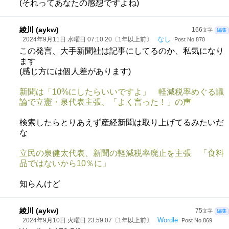
(それってあなたの感想ですよね)
綾川 (aykw)
166
文字
編集
なし
2024年9月11日 水曜日 07:10:20〔1年以上前〕
Post No.870
この発言、大手新聞社は記事にしてるのか、私気になり
ます
(感じ方には個人差があります)
新聞は「10%にしたらいいですよ」 軽減税率めぐる議
論で立憲・泉代表主張、「よく言った！」の声
検索したらとりあえず産経新聞は取り上げてるみたいだ
な
立民の泉健太代表、新聞の軽減税率廃止を主張 「食料
品ではないから10％に」
知らんけど
綾川 (aykw)
75
文字
編集
Wordle
2024年9月10日 火曜日 23:59:07〔1年以上前〕
Post No.869