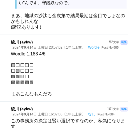
い”んです。守銭奴なので」
まあ、地獄の沙汰も金次第で結局最期は金目でしょなの
かもしれんな
(諸説あります)
綾川 (aykw)
52
文字
編集
Wordle
2024年9月14日 土曜日 23:57:02〔1年以上前〕
Post No.885
Wordle 1,183 4/6
🟨⬜⬜⬜⬜
⬜🟨⬜⬜⬜
🟩🟩🟨⬜⬜
🟩🟩🟩🟩🟩
まあこんなもんだろ
綾川 (aykw)
101
文字
編集
なし
2024年9月14日 土曜日 16:07:08〔1年以上前〕
Post No.884
この事務所の決定は賢い選択ですなのか、私気になりま
す