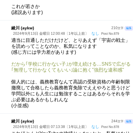
これが若さか
(諸説あります)
綾川 (aykw)
210
文字
編集
なし
2024年9月13日 金曜日 12:00:48〔1年以上前〕
Post No.879
適当に目通しただけだけど、とりあえず「宇宙の戦士」
を読めってことなのか、私気になります
(感じ方には学力差があります)
だから｢学校に行かない子｣が増え続ける…SNSで広がる
｢無理して行かなくてもいい｣論に抱く"強烈な違和感"
個人的には、義務教育なんて高認の受験資格の年齢制限
撤廃して合格したら義務教育免除でええやろと思うけど
学問以外にも人生には勉強することはあるからそれを学
ぶ必要はあるかもしれんな
(小並感)
綾川 (aykw)
244
文字
編集
なし
2024年9月13日 金曜日 07:13:38〔1年以上前〕
Post No.878