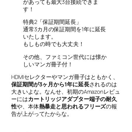
があっても最大3台接続できま
す！
特典2「保証期間延長」
通常3カ月の保証期間を1年に延長
いたします。
もしもの時でも大丈夫！
その他、ファミコン世代には懐か
しいマンガ冊子付！
HDMIセレクターやマンガ冊子はともかく、
保証期間が3ヶ月から1年に延長
されるのは
大きいよな。なんせ、初期のAmazonレビュ
ーには
カートリッジアダプター端子の耐久
性
や、本体
熱暴走と思われるフリーズ
の報
告が上がってたからな。