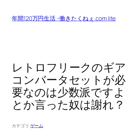
内
容
年間120万円生活 -働きたくねぇ.com lite
を
ス
キ
ッ
プ
レトロフリークのギア
コンバータセットが必
要なのは少数派ですよ
とか言った奴は謝れ？
カテゴリ:
ゲーム