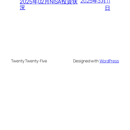
2025年3月11
2025年02月NISA投資状
況
日
Twenty Twenty-Five
Designed with
WordPress