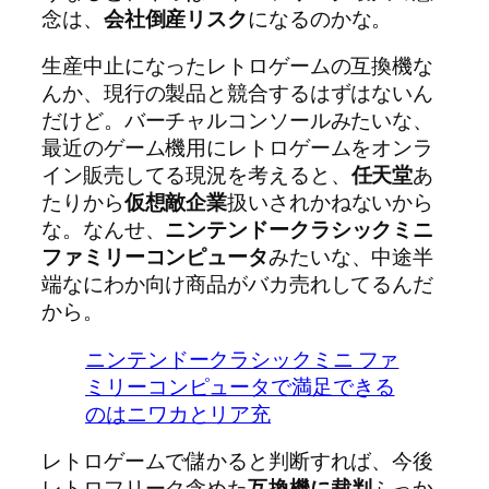
念は、
会社倒産リスク
になるのかな。
生産中止になったレトロゲームの互換機な
んか、現行の製品と競合するはずはないん
だけど。バーチャルコンソールみたいな、
最近のゲーム機用にレトロゲームをオンラ
イン販売してる現況を考えると、
任天堂
あ
たりから
仮想敵企業
扱いされかねないから
な。なんせ、
ニンテンドークラシックミニ
ファミリーコンピュータ
みたいな、中途半
端なにわか向け商品がバカ売れしてるんだ
から。
ニンテンドークラシックミニ ファ
ミリーコンピュータで満足できる
のはニワカとリア充
レトロゲームで儲かると判断すれば、今後
レトロフリーク含めた
互換機に裁判
ふっか