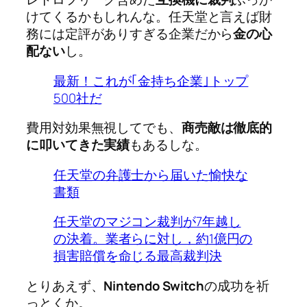
けてくるかもしれんな。任天堂と言えば財
務には定評がありすぎる企業だから
金の心
配ない
し。
最新！これが｢金持ち企業｣トップ
500社だ
費用対効果無視してでも、
商売敵は徹底的
に叩いてきた実績
もあるしな。
任天堂の弁護士から届いた愉快な
書類
任天堂のマジコン裁判が7年越し
の決着。業者らに対し，約1億円の
損害賠償を命じる最高裁判決
とりあえず、
Nintendo Switch
の成功を祈
っとくか。