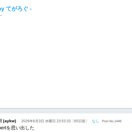
 by てがろぐ -
す
 (aykw)
なし
2026年6月3日 水曜日 23:53:33〔65日前〕
Post No.1449
ibertを思い出した