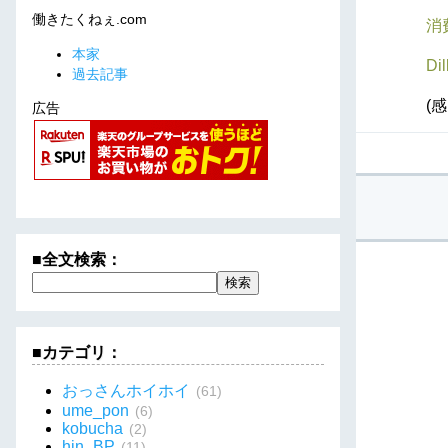
働きたくねぇ.com
消
本家
Di
過去記事
(
広告
■全文検索：
■カテゴリ：
おっさんホイホイ
(61)
ume_pon
(6)
kobucha
(2)
hin_BP
(11)