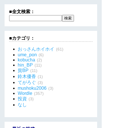
■全文検索：
■カテゴリ：
おっさんホイホイ
(61)
ume_pon
(6)
kobucha
(2)
hin_BP
(11)
貧BP
(11)
鈴木優香
(1)
てがろぐ
(3)
mushoku2006
(3)
Wordle
(357)
投資
(3)
なし