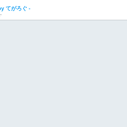
 by てがろぐ -
す