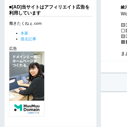
■[AD]当サイトはアフィリエイト広告を
綾川
利用しています
Wo
働きたくねぇ.com

⬜
本家

過去記事
🟩
広告
ま