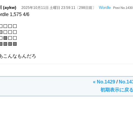
 (aykw)
Wordle
2025年10月11日 土曜日 23:59:11〔298日前〕
Post No.1430
rdle 1,575 4/6
⬜⬜⬜⬜
🟨⬜⬜⬜
⬜🟩⬜⬜
🟩🟩🟩🟩
あこんなもんだろ
« No.1429
/
No.14
初期表示に戻