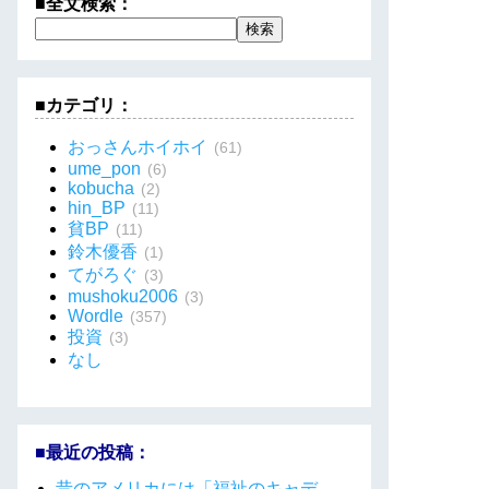
■全文検索：
■カテゴリ：
おっさんホイホイ
(61)
ume_pon
(6)
kobucha
(2)
hin_BP
(11)
貧BP
(11)
鈴木優香
(1)
てがろぐ
(3)
mushoku2006
(3)
Wordle
(357)
投資
(3)
なし
■最近の投稿：
昔のアメリカには「福祉のキャデ…