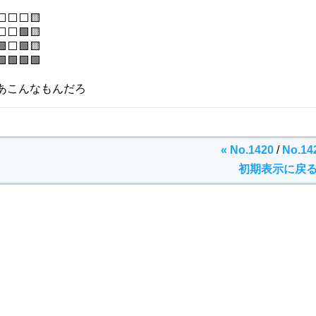
⬜⬜⬜🟨
⬜⬜🟩🟨
🟩⬜🟩🟨
🟩🟩🟩🟩
あこんなもんだろ
« No.1420
/
No.14
初期表示に戻