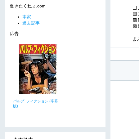
働きたくねぇ.com
⬜
🟨
本家
🟩
過去記事
🟩
広告
ま
パルプ･フィクション (字幕
版)