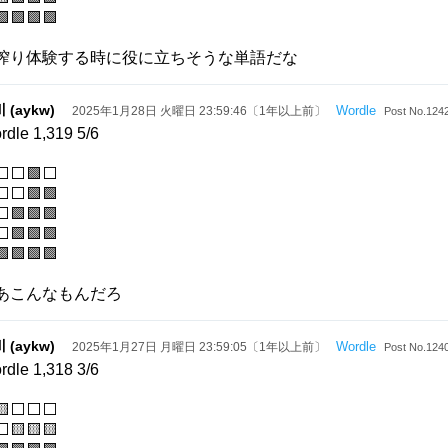
🟩🟩🟩🟩
搾り体験する時に役に立ちそうな単語だな
 (aykw)
Wordle
2025年1月28日 火曜日 23:59:46〔1年以上前〕
Post No.124
rdle 1,319 5/6
⬜⬜🟩⬜
⬜⬜🟩🟩
🟩🟩🟩
🟩🟩🟩
🟩🟩🟩🟩
あこんなもんだろ
 (aykw)
Wordle
2025年1月27日 月曜日 23:59:05〔1年以上前〕
Post No.124
rdle 1,318 3/6
🟨⬜⬜⬜
🟨🟨🟨