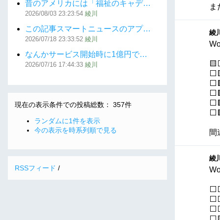
昔のアメリカには「福祉のキャデ…
ま
2026/08/03
23:23:54
綾川
この記事スマートニュースのアプ…
綾川
2026/07/18
23:33:52
綾川
Wo
なんかサービス開始時に1億円で…
🟨
2026/07/16
17:44:33
綾川
⬜
⬜
⬜
⬜
現在の表示条件での投稿総数： 357件
⬜
ランダムに1件を表示
今の表示を時系列順で見る
間
綾川
RSSフィード
/
Wo
⬜
⬜
⬜⬜
⬜