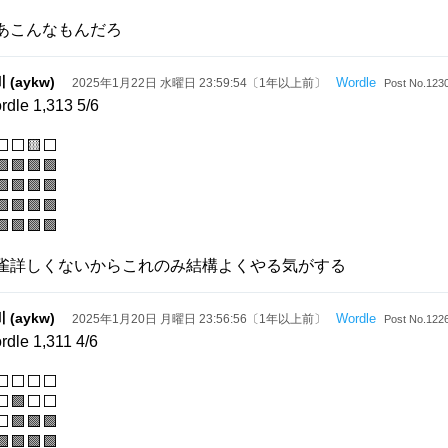
あこんなもんだろ
 (aykw)
Wordle
2025年1月22日 水曜日 23:59:54〔1年以上前〕
Post No.123
rdle 1,313 5/6
⬜⬜🟨⬜
🟩🟩🟩
🟩🟩🟩
🟩🟩🟩
🟩🟩🟩🟩
雀詳しくないからこれのみ結構よくやる気がする
 (aykw)
Wordle
2025年1月20日 月曜日 23:56:56〔1年以上前〕
Post No.122
rdle 1,311 4/6
⬜⬜⬜⬜
⬜🟩⬜⬜
🟩🟩🟩
🟩🟩🟩🟩