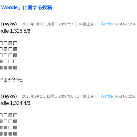
「
Wordle
」に属する投稿
 (aykw)
Wordle
2025年2月3日 月曜日 23:57:57〔1年以上前〕
Post No.1254
rdle 1,325 5/6
⬜⬜🟨⬜
⬜🟨⬜🟩
⬜⬜⬜🟩
🟨⬜⬜⬜
🟩🟩🟩🟩
だまだだね
 (aykw)
Wordle
2025年2月2日 日曜日 23:57:06〔1年以上前〕
Post No.1252
rdle 1,324 4/6
⬜⬜🟨⬜
🟨⬜⬜🟩
🟩⬜🟩
🟩🟩🟩🟩