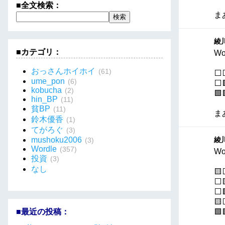
■全文検索：
ま
綾川
■カテゴリ：
Wo
おっさんホイホイ
(61)
⬜
ume_pon
(6)
⬜
kobucha
(2)
🟩
hin_BP
(11)
貧BP
(11)
ま
鈴木優香
(1)
てがろぐ
(3)
mushoku2006
綾川
(3)
Wordle
(357)
Wo
投資
(3)
なし

⬜
⬜

■最近の投稿：
🟩