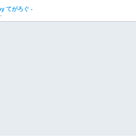
 by てがろぐ -
す