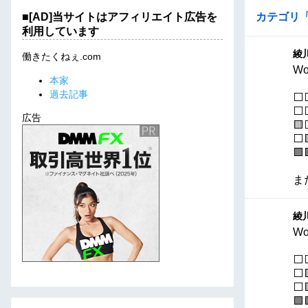
■[AD]当サイトはアフィリエイト広告を
カテゴリ
利用しています
綾川
働きたくねぇ.com
Wo
本家
過去記事
⬜
⬜
広告

⬜
🟩
ま
綾川
Wo
⬜
⬜
⬜
🟩