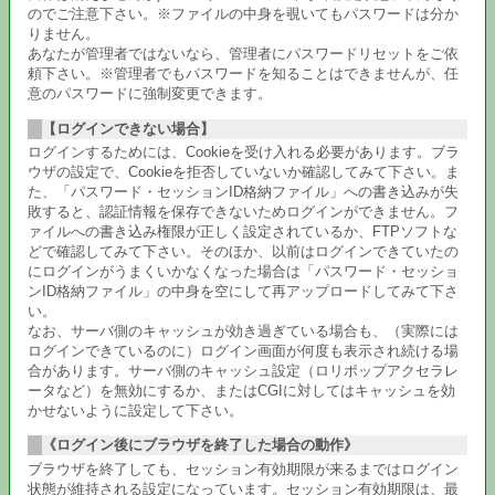
のでご注意下さい。※ファイルの中身を覗いてもパスワードは分か
りません。
あなたが管理者ではないなら、管理者にパスワードリセットをご依
頼下さい。※管理者でもパスワードを知ることはできませんが、任
意のパスワードに強制変更できます。
【ログインできない場合】
ログインするためには、Cookieを受け入れる必要があります。ブラ
ウザの設定で、Cookieを拒否していないか確認してみて下さい。ま
た、「パスワード・セッションID格納ファイル」への書き込みが失
敗すると、認証情報を保存できないためログインができません。フ
ァイルへの書き込み権限が正しく設定されているか、FTPソフトな
どで確認してみて下さい。そのほか、以前はログインできていたの
にログインがうまくいかなくなった場合は「パスワード・セッショ
ンID格納ファイル」の中身を空にして再アップロードしてみて下さ
い。
なお、サーバ側のキャッシュが効き過ぎている場合も、（実際には
ログインできているのに）ログイン画面が何度も表示され続ける場
合があります。サーバ側のキャッシュ設定（ロリポップアクセラレ
ータなど）を無効にするか、またはCGIに対してはキャッシュを効
かせないように設定して下さい。
《ログイン後にブラウザを終了した場合の動作》
ブラウザを終了しても、セッション有効期限が来るまではログイン
状態が維持される設定になっています。セッション有効期限は、最