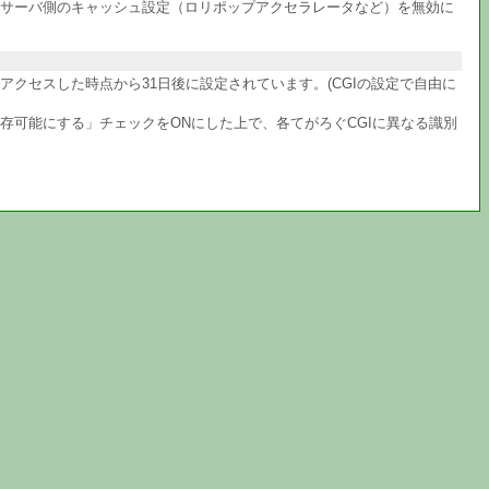
サーバ側のキャッシュ設定（ロリポップアクセラレータなど）を無効に
クセスした時点から31日後に設定されています。(CGIの設定で自由に
共存可能にする」チェックをONにした上で、各てがろぐCGIに異なる識別