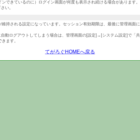
インできているのに）ログイン画面が何度も表示され続ける場合があります。
下さい。
維持される設定になっています。セッション有効期限は、最後に管理画面にア
自動ログアウトしてしまう場合は、管理画面の[設定]→[システム設定]で「
できます。
てがろぐHOMEへ戻る