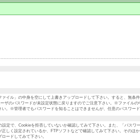
納ファイル」の中身を空にして上書きアップロードして下さい。すると、無条
ユーザのパスワードが未設定状態に戻りますのでご注意下さい。※ファイルの
さい。※管理者でもパスワードを知ることはできませんが、任意のパスワード
ザの設定で、Cookieを拒否していないか確認してみて下さい。また、「パス
が正しく設定されているか、FTPソフトなどで確認してみて下さい。そのほ
プロードしてみて下さい。