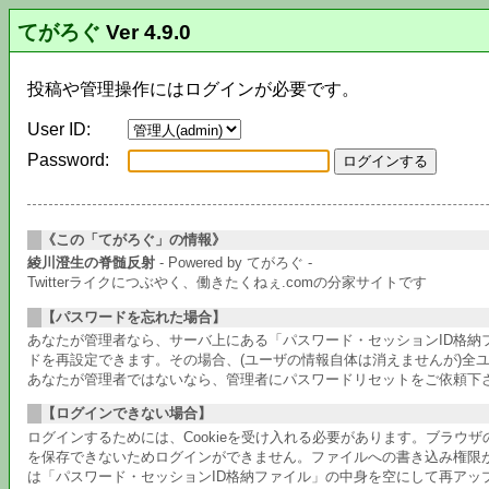
てがろぐ
Ver 4.9.0
投稿や管理操作にはログインが必要です。
User ID:
Password:
《この「てがろぐ」の情報》
綾川澄生の脊髄反射
- Powered by てがろぐ -
Twitterライクにつぶやく、働きたくねぇ.comの分家サイトです
【パスワードを忘れた場合】
あなたが管理者なら、サーバ上にある「パスワード・セッションID格
ドを再設定できます。その場合、(ユーザの情報自体は消えませんが)全
あなたが管理者ではないなら、管理者にパスワードリセットをご依頼下
【ログインできない場合】
ログインするためには、Cookieを受け入れる必要があります。ブラウ
を保存できないためログインができません。ファイルへの書き込み権限
は「パスワード・セッションID格納ファイル」の中身を空にして再アッ