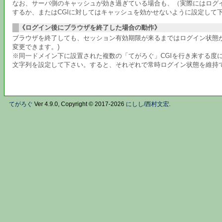
なお、サーバ側のキャッシュが効き過ぎている場合も、（実際にはログ
するか、またはCGIに対してはキャッシュを効かせないように設定して
《ログイン後にブラウザを終了した場合の動作》
ブラウザを終了しても、セッション有効期限が来るまではログイン状態が
変更できます。)
※同一ドメイン下に設置された複数の「てがろぐ」CGIを行き来する度に
文字列を設定して下さい。すると、それぞれで常時ログイン状態を維持
てがろぐ
Ver 4.9.0, Copyright © 2017-2026
にしし/西村文宏
.