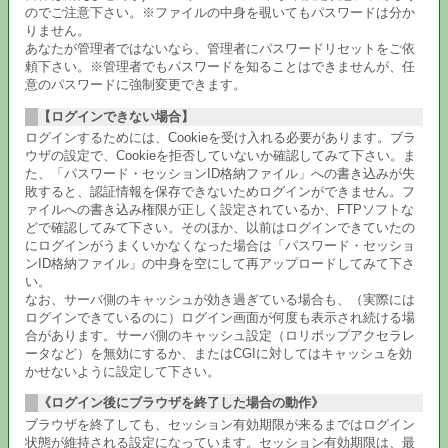
のでご注意下さい。※ファイルの中身を覗いてもパスワードは分か
りません。
あなたが管理者ではないなら、管理者にパスワードリセットをご依
頼下さい。※管理者でもパスワードを知ることはできませんが、任
意のパスワードに強制変更できます。
【ログインできない場合】
ログインするためには、Cookieを受け入れる必要があります。ブラ
ウザの設定で、Cookieを拒否していないか確認してみて下さい。ま
た、「パスワード・セッションID格納ファイル」への書き込みが失
敗すると、認証情報を保存できないためログインができません。フ
ァイルへの書き込み権限が正しく設定されているか、FTPソフトな
どで確認してみて下さい。そのほか、以前はログインできていたの
にログインがうまくいかなくなった場合は「パスワード・セッショ
ンID格納ファイル」の中身を空にして再アップロードしてみて下さ
い。
なお、サーバ側のキャッシュが効き過ぎている場合も、（実際には
ログインできているのに）ログイン画面が何度も表示され続ける場
合があります。サーバ側のキャッシュ設定（ロリポップアクセラレ
ータなど）を無効にするか、またはCGIに対してはキャッシュを効
かせないように設定して下さい。
《ログイン後にブラウザを終了した場合の動作》
ブラウザを終了しても、セッション有効期限が来るまではログイン
状態が維持される設定になっています。セッション有効期限は、最