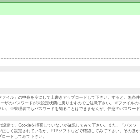
納ファイル」の中身を空にして上書きアップロードして下さい。すると、無条
ユーザのパスワードが未設定状態に戻りますのでご注意下さい。※ファイルの
さい。※管理者でもパスワードを知ることはできませんが、任意のパスワード
ザの設定で、Cookieを拒否していないか確認してみて下さい。また、「パス
が正しく設定されているか、FTPソフトなどで確認してみて下さい。そのほ
プロードしてみて下さい。