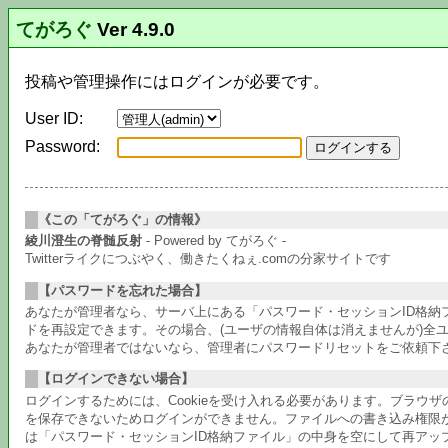
てがろぐ
Ver 4.9.0
投稿や管理操作にはログインが必要です。
User ID:
Password:
《この「てがろぐ」の情報》
綾川澄生の脊髄反射
- Powered by てがろぐ -
Twitterライクにつぶやく、働きたくねぇ.comの分家サイトです
【パスワードを忘れた場合】
あなたが管理者なら、サーバ上にある「パスワード・セッションID格
ドを再設定できます。その場合、(ユーザの情報自体は消えませんが)全
あなたが管理者ではないなら、管理者にパスワードリセットをご依頼下
【ログインできない場合】
ログインするためには、Cookieを受け入れる必要があります。ブラウ
を保存できないためログインができません。ファイルへの書き込み権限
は「パスワード・セッションID格納ファイル」の中身を空にして再アッ