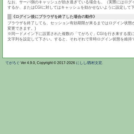
なお、サーバ側のキャッシュが効き過ぎている場合も、（実際にはログ
するか、またはCGIに対してはキャッシュを効かせないように設定して
《ログイン後にブラウザを終了した場合の動作》
ブラウザを終了しても、セッション有効期限が来るまではログイン状態が
変更できます。)
※同一ドメイン下に設置された複数の「てがろぐ」CGIを行き来する度に
文字列を設定して下さい。すると、それぞれで常時ログイン状態を維持
てがろぐ
Ver 4.9.0, Copyright © 2017-2026
にしし/西村文宏
.