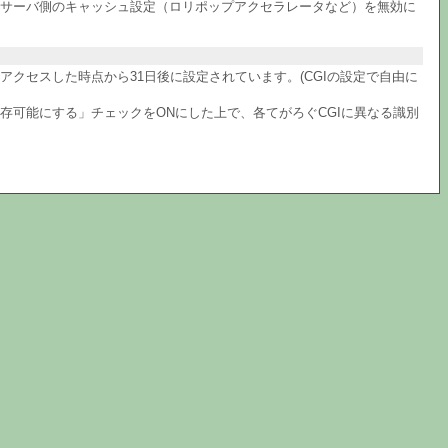
サーバ側のキャッシュ設定（ロリポップアクセラレータなど）を無効に
クセスした時点から31日後に設定されています。(CGIの設定で自由に
共存可能にする」チェックをONにした上で、各てがろぐCGIに異なる識別