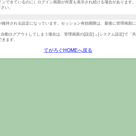
インできているのに）ログイン画面が何度も表示され続ける場合があります。
下さい。
維持される設定になっています。セッション有効期限は、最後に管理画面にア
自動ログアウトしてしまう場合は、管理画面の[設定]→[システム設定]で「
できます。
てがろぐHOMEへ戻る