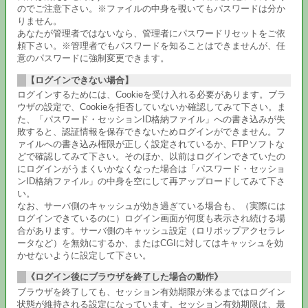
のでご注意下さい。※ファイルの中身を覗いてもパスワードは分か
りません。
あなたが管理者ではないなら、管理者にパスワードリセットをご依
頼下さい。※管理者でもパスワードを知ることはできませんが、任
意のパスワードに強制変更できます。
【ログインできない場合】
ログインするためには、Cookieを受け入れる必要があります。ブラ
ウザの設定で、Cookieを拒否していないか確認してみて下さい。ま
た、「パスワード・セッションID格納ファイル」への書き込みが失
敗すると、認証情報を保存できないためログインができません。フ
ァイルへの書き込み権限が正しく設定されているか、FTPソフトな
どで確認してみて下さい。そのほか、以前はログインできていたの
にログインがうまくいかなくなった場合は「パスワード・セッショ
ンID格納ファイル」の中身を空にして再アップロードしてみて下さ
い。
なお、サーバ側のキャッシュが効き過ぎている場合も、（実際には
ログインできているのに）ログイン画面が何度も表示され続ける場
合があります。サーバ側のキャッシュ設定（ロリポップアクセラレ
ータなど）を無効にするか、またはCGIに対してはキャッシュを効
かせないように設定して下さい。
《ログイン後にブラウザを終了した場合の動作》
ブラウザを終了しても、セッション有効期限が来るまではログイン
状態が維持される設定になっています。セッション有効期限は、最