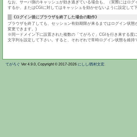
なお、サーバ側のキャッシュが効き過ぎている場合も、（実際にはログ
するか、またはCGIに対してはキャッシュを効かせないように設定して
《ログイン後にブラウザを終了した場合の動作》
ブラウザを終了しても、セッション有効期限が来るまではログイン状態が
変更できます。)
※同一ドメイン下に設置された複数の「てがろぐ」CGIを行き来する度に
文字列を設定して下さい。すると、それぞれで常時ログイン状態を維持
てがろぐ
Ver 4.9.0, Copyright © 2017-2026
にしし/西村文宏
.