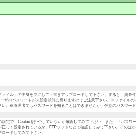
納ファイル」の中身を空にして上書きアップロードして下さい。すると、無条
ユーザのパスワードが未設定状態に戻りますのでご注意下さい。※ファイルの
さい。※管理者でもパスワードを知ることはできませんが、任意のパスワード
ザの設定で、Cookieを拒否していないか確認してみて下さい。また、「パス
が正しく設定されているか、FTPソフトなどで確認してみて下さい。そのほ
プロードしてみて下さい。