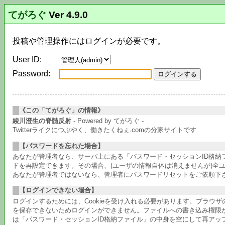
てがろぐ
Ver 4.9.0
投稿や管理操作にはログインが必要です。
User ID:
Password:
《この「てがろぐ」の情報》
綾川澄生の脊髄反射
- Powered by てがろぐ -
Twitterライクにつぶやく、働きたくねぇ.comの分家サイトです
【パスワードを忘れた場合】
あなたが管理者なら、サーバ上にある「パスワード・セッションID格
ドを再設定できます。その場合、(ユーザの情報自体は消えませんが)全
あなたが管理者ではないなら、管理者にパスワードリセットをご依頼下
【ログインできない場合】
ログインするためには、Cookieを受け入れる必要があります。ブラウ
を保存できないためログインができません。ファイルへの書き込み権限
は「パスワード・セッションID格納ファイル」の中身を空にして再アッ