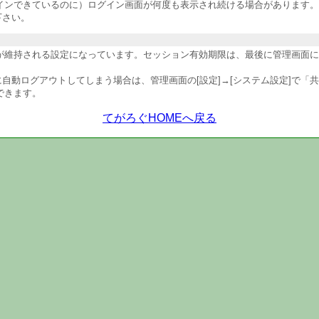
インできているのに）ログイン画面が何度も表示され続ける場合があります。
下さい。
維持される設定になっています。セッション有効期限は、最後に管理画面にア
自動ログアウトしてしまう場合は、管理画面の[設定]→[システム設定]で「
できます。
てがろぐHOMEへ戻る