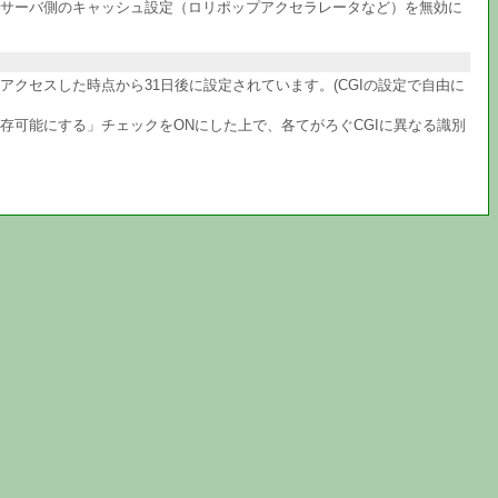
サーバ側のキャッシュ設定（ロリポップアクセラレータなど）を無効に
クセスした時点から31日後に設定されています。(CGIの設定で自由に
共存可能にする」チェックをONにした上で、各てがろぐCGIに異なる識別