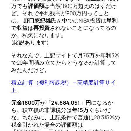
万でも
評価額
は当然1800万超えのはずだけ
ど。それで平均残高が900万円ってこと
は、
野口悠紀雄
氏ん中ではNISA投資は
単利
で収益は
再投資
されないことになってるの
か、私気になります。
(諸説あります)
それなんで、上記サイトで月7.5万を年利3%
で20年間積み立てたらどうなるか計算して
みたんだけど。
積立計算（複利毎課税） – 高精度計算サイ
ト
元金1800万
が
「24,684,051」円
になるか
ら、積立後の非課税分は
年15万
くらいだ
な。ちなみに、上記条件で普通に20.315%の
税金引かれた場合の評価額は