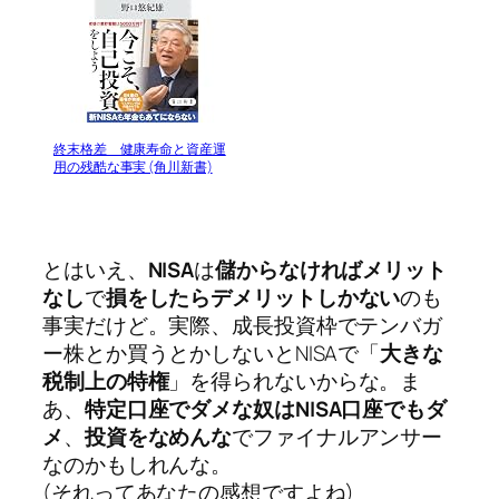
終末格差 健康寿命と資産運
用の残酷な事実 (角川新書)
とはいえ、
NISA
は
儲からなければメリット
なし
で
損をしたらデメリットしかない
のも
事実だけど。実際、成長投資枠でテンバガ
ー株とか買うとかしないとNISAで「
大きな
税制上の特権
」を得られないからな。ま
あ、
特定口座でダメな奴はNISA口座でもダ
メ
、
投資をなめんな
でファイナルアンサー
なのかもしれんな。
(それってあなたの感想ですよね)