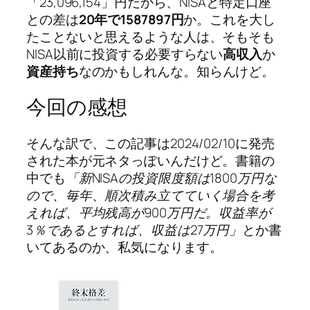
「23,096,154」円だから、NISAと特定口座
との差は
20年で1587897円
か。これを大し
たことないと思えるような人は、そもそも
NISA以前に投資する必要すらない
高収入
か
資産持ち
なのかもしれんな。知らんけど。
今回の感想
そんな訳で、この記事は2024/02/10に発売
された本が元ネタっぽいんだけど。書籍の
中でも
「新NISAの投資限度額は1800万円な
ので、毎年、順次積み立てていく場合を考
えれば、平均残高が900万円だ。収益率が
3％であるとすれば、収益は27万円」
とか書
いてあるのか、私気になります。