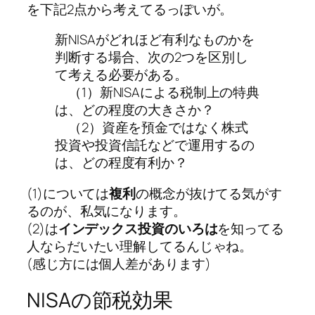
を下記2点から考えてるっぽいが。
新NISAがどれほど有利なものかを
判断する場合、次の2つを区別し
て考える必要がある。
（1）新NISAによる税制上の特典
は、どの程度の大きさか？
（2）資産を預金ではなく株式
投資や投資信託などで運用するの
は、どの程度有利か？
(1)については
複利
の概念が抜けてる気がす
るのが、私気になります。
(2)は
インデックス投資のいろは
を知ってる
人ならだいたい理解してるんじゃね。
(感じ方には個人差があります)
NISAの節税効果