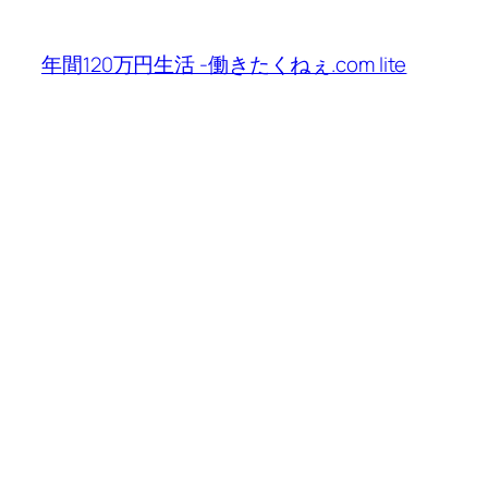
内
容
年間120万円生活 -働きたくねぇ.com lite
を
ス
キ
ッ
プ