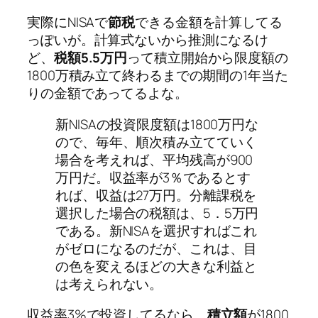
実際にNISAで
節税
できる金額を計算してる
っぽいが。計算式ないから推測になるけ
ど、
税額5.5万円
って積立開始から限度額の
1800万積み立て終わるまでの期間の1年当た
りの金額であってるよな。
新NISAの投資限度額は1800万円な
ので、毎年、順次積み立てていく
場合を考えれば、平均残高が900
万円だ。収益率が3％であるとす
れば、収益は27万円。分離課税を
選択した場合の税額は、5．5万円
である。新NISAを選択すればこれ
がゼロになるのだが、これは、目
の色を変えるほどの大きな利益と
は考えられない。
収益率3%で投資してるなら、
積立額
が1800