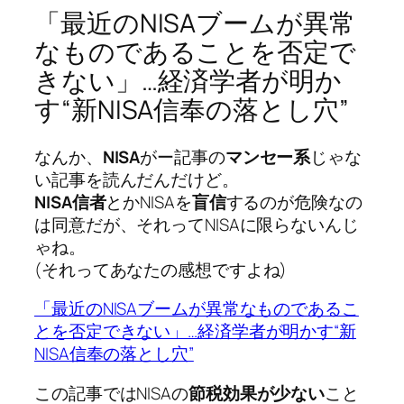
「最近のNISAブームが異常
なものであることを否定で
きない」…経済学者が明か
す“新NISA信奉の落とし穴”
なんか、
NISA
がー記事の
マンセー系
じゃな
い記事を読んだんだけど。
NISA信者
とかNISAを
盲信
するのが危険なの
は同意だが、それってNISAに限らないんじ
ゃね。
(それってあなたの感想ですよね)
「最近のNISAブームが異常なものであるこ
とを否定できない」…経済学者が明かす“新
NISA信奉の落とし穴”
この記事ではNISAの
節税効果が少ない
こと