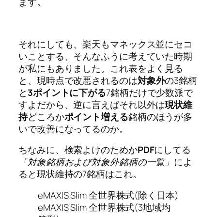
ます。
それにしても、楽天もマネックス並にセコ
いことする、そんなふうに考えていた時期
が私にもありました。これ表をよく見る
と、現時点で改悪されるのは
対象外
の3銘柄
と
3ポイントに下がる
7銘柄だけで少数派で
すよだから、逆に言えばそれ以外は
現状維
持
どころか
ポイント増える
銘柄のほうが多
いで改善になってるのか。
ちなみに、検索よけのためか
PDF
にしてる
「対象銘柄および対象外銘柄の一覧」
によ
ると現状維持の7銘柄はこれ。
eMAXIS Slim 全世界株式(除く日本)
eMAXIS Slim 全世界株式(3地域均