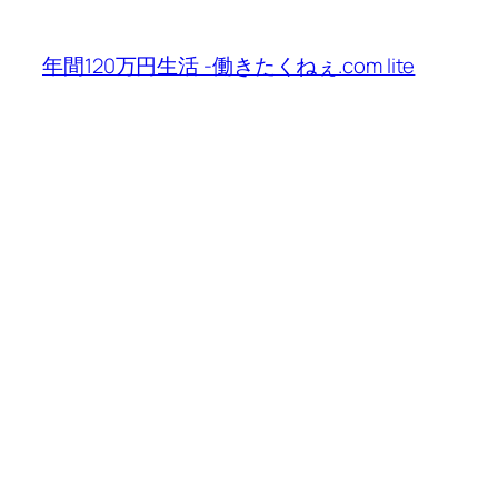
内
容
年間120万円生活 -働きたくねぇ.com lite
を
ス
キ
ッ
プ