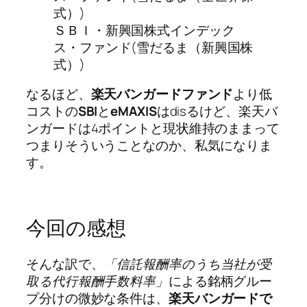
式）)
ＳＢＩ・新興国株式インデック
ス・ファンド(雪だるま（新興国株
式）)
なるほど、
楽天バンガードファンド
より低
コストの
SBI
と
eMAXIS
はdisるけど、楽天バ
ンガードは4ポイントと現状維持のままって
つまりそういうことなのか、私気になりま
す。
今回の感想
そんな訳で、
「信託報酬率のうち当社が受
取る代行報酬手数料率」
による銘柄グルー
プ分けの微妙な条件は、
楽天バンガードで