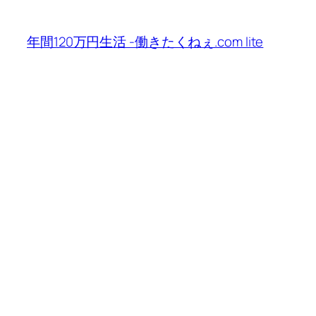
内
容
年間120万円生活 -働きたくねぇ.com lite
を
ス
キ
ッ
プ