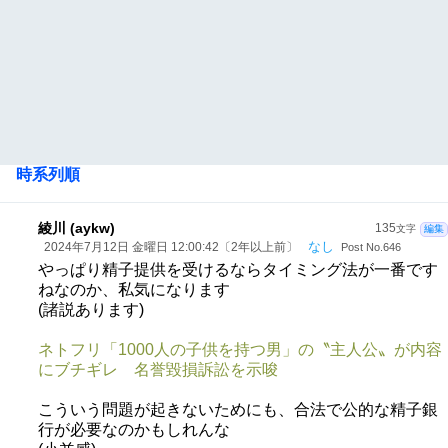
時系列順
綾川 (aykw)
135
文字
編集
なし
2024年7月12日 金曜日 12:00:42〔2年以上前〕
Post No.646
やっぱり精子提供を受けるならタイミング法が一番です
ねなのか、私気になります
(諸説あります)
ネトフリ「1000人の子供を持つ男」の〝主人公〟が内容
にブチギレ 名誉毀損訴訟を示唆
こういう問題が起きないためにも、合法で公的な精子銀
行が必要なのかもしれんな