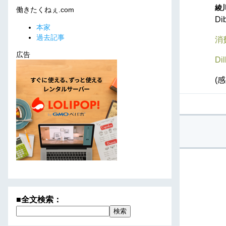
綾川
働きたくねぇ.com
D
本家
過去記事
消
広告
Di
(
■全文検索：