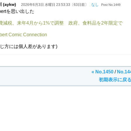
 (aykw)
なし
2026年6月3日 水曜日 23:53:33〔63日前〕
Post No.1449
ibertを思い出した
費減税、来年4月から1%で調整 政府、食料品を2年限定で
lbert Comic Connection
感じ方には個人差があります)
« No.1450
/
No.14
初期表示に戻