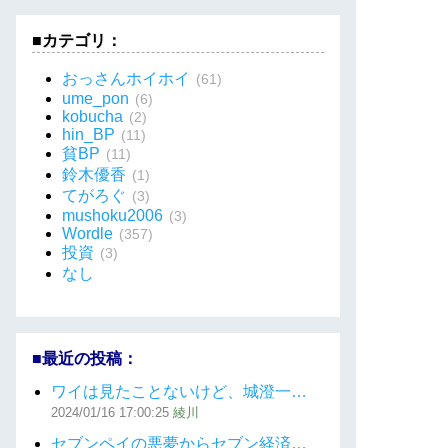
■カテゴリ：
おっさんホイホイ
(61)
ume_pon
(6)
kobucha
(2)
hin_BP
(11)
貧BP
(11)
鈴木優香
(1)
てがろぐ
(3)
mushoku2006
(3)
Wordle
(357)
投資
(3)
なし
■最近の投稿：
ワイは見たことないけど、城澄一…
2024/01/16
17:00:25
綾川
セブンペイの悪夢からセブン経済…