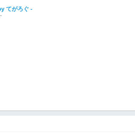
 by てがろぐ -
す